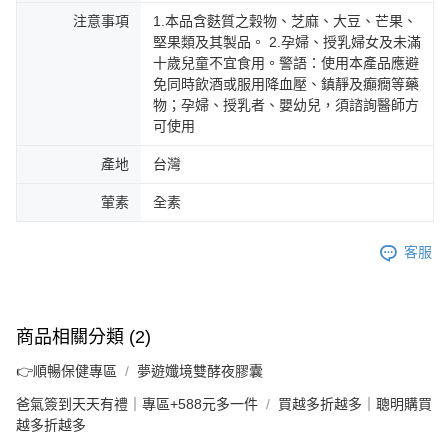
注意事項
1.本品含麩質之穀物、芝麻、大豆、芒果、
堅果類及其製品。 2.孕婦、授乳婦女及未滿
十歲兒童不宜食用。警語：使用本產品應避
免同時飲酒或服用降血壓、鎮靜及癲癇等藥
物；孕婦、授乳者、嬰幼兒，須諮詢醫師方
可使用
產地
台灣
葷素
全素
客服
商品相關分類 (2)
👉順暢保健專區
夢遊孅境雙酵夜膠囊
爸氣簽到天天有禮｜專區+588元多一件
買越多折越多｜聰明購買
越多折越多