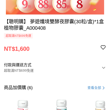
【聰明購】 夢遊孅境雙酵夜膠囊(30粒/盒)*1盒
植物膠囊_A000408
超取滿NT$699免運
NT$1,600
付款與運送方式
超取滿NT$699免運
付款方式
信用卡一次付款
商品加價購 (6)
查看全部
超商取貨付款
LINE Pay