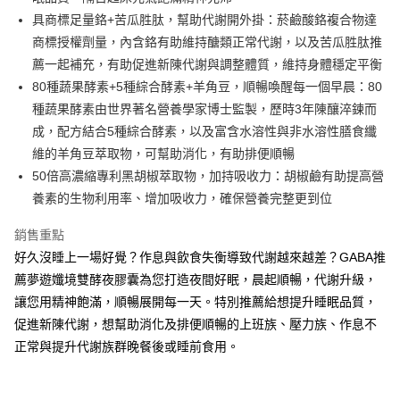
１．於結帳方式選擇「AFTEE先享後付」後，將跳轉至「AFTEE先享後付」
2.透過簡訊連結打開帳單後，可選擇「超商條碼／台灣大直營門市／銀行轉
具商標足量鉻+苦瓜胜肽，幫助代謝開外掛：菸鹼酸鉻複合物達
全家取貨付款
結帳頁面，進行簡訊認證並確認金額後，即可完成結帳。
帳／街口支付／iPASS MONEY」等通路繳費。
２．訂單成立數日內，您將收到繳費通知簡訊。
商標授權劑量，內含鉻有助維持醣類正常代謝，以及苦瓜胜肽推
每筆NT$60，滿NT$699(含以上)免運費
３．收到繳費通知簡訊後14天內，點擊此簡訊中的連結，可透過四大超商／
薦一起補充，有助促進新陳代謝與調整體質，維持身體穩定平衡
【注意事項】
ATM／網路銀行／等多元方式進行付款，方視為交易完成。
付款後全家取貨
1.本服務係由「台灣大哥大股份有限公司」（以下簡稱本公司）所提供，讓
80種蔬果酵素+5種綜合酵素+羊角豆，順暢喚醒每一個早晨：80
※ 請注意：結帳手續完成當下不需立刻繳費，但若您需要取消訂單，請聯絡
用戶於交易時，得透過本服務購買商品或服務，並由商店將買賣／分期付款
每筆NT$60，滿NT$699(含以上)免運費
購買商品的店家。未經商家同意取消之訂單仍視為有效，需透過AFTEE先享
種蔬果酵素由世界著名營養學家博士監製，歷時3年陳釀淬鍊而
買賣價金債權讓與本公司後，依約使用本公司帳單繳交帳款。
後付繳納相關費用。
2.基於同意付款使用「大哥付你分期」之契約關係目的，商店將以您的個人
成，配方結合5種綜合酵素，以及富含水溶性與非水溶性膳食纖
萊爾富取貨付款
※ 交易是否成功請以「AFTEE先享後付 」之結帳頁面顯示為準，若有關於
資料（包含姓名、電話或地址）提供予台灣大哥大進項蒐集、處理及利用，
是否繳費成功／繳費後需取消欲退款等相關疑問，請聯繫「AFTEE先享後付
維的羊角豆萃取物，可幫助消化，有助排便順暢
每筆NT$60，滿NT$1,000(含以上)免運費
由本公司與您本人進行分期帳單所需資料之確認、核對及更正。
客戶支援中心」
https://netprotections.freshdesk.com/support/home
50倍高濃縮專利黑胡椒萃取物，加持吸收力：胡椒鹼有助提高營
3.完整用戶服務條款，請詳閱以下連結：
https://oppay.tw/userRule
付款後萊爾富取貨
養素的生物利用率、增加吸收力，確保營養完整更到位
【注意事項】
每筆NT$60，滿NT$1,000(含以上)免運費
１．透過由恩沛科技股份有限公司提供之「AFTEE先享後付」服務完成之交
易，需依本服務之必要範圍內提供個人資料，並將交易相關給付款項請求債
銷售重點
7-11取貨付款
權轉讓予恩沛科技股份有限公司。
好久沒睡上一場好覺？作息與飲食失衡導致代謝越來越差？GABA推
２．關於個人資料處理事宜，請瀏覽以下網址：
每筆NT$60，滿NT$699(含以上)免運費
薦夢遊孅境雙酵夜膠囊為您打造夜間好眠，晨起順暢，代謝升級，
https://aftee.tw/terms/#terms3
３．未成年的使用者請事先徵得法定代理人或監護人之同意方可使用
讓您用精神飽滿，順暢展開每一天。特別推薦給想提升睡眠品質，
付款後7-11取貨
「AFTEE先享後付」，若未經同意申辦者引起之損失，本公司不負相關責
促進新陳代謝，想幫助消化及排便順暢的上班族、壓力族、作息不
任。
每筆NT$60，滿NT$699(含以上)免運費
４．使用「AFTEE先享後付」時，將依據個別帳號之用戶狀況，依本公司即
正常與提升代謝族群晚餐後或睡前食用。
時審查核予不同之上限額度；若仍有額度不足之情形，本公司將視審查結果
宅配
請求用戶進行身份認證。
每筆NT$120，滿NT$1,000(含以上)免運費
５．嚴禁一人註冊多個帳號或使用他人資訊註冊。若發現惡意使用之情形，