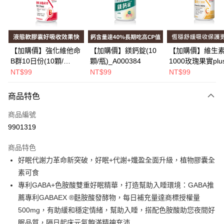
Apple Pay
街口支付
悠遊付
【加購價】強化維他命
【加購價】鎂鈣錠(10
【加購價】維生素
B群10日份(10顆/
顆/瓶)_A000384
1000玫瑰果實plu
Google Pay
瓶)_A000226
(10錠/瓶)*1瓶
NT$99
NT$99
NT$99
_A000425
全盈+PAY
商品特色
大哥付你分期
相關說明
商品編號
【大哥付你分期使用說明】
9901319
AFTEE先享後付
1.本服務由台灣大哥大提供，台灣大哥大用戶可立即使用無須另外申請。
2.付款方式選擇「大哥付你分期」，訂單成立後會自動跳轉到大哥付的交易
相關說明
商品特色
流程，驗證手機門號後，選擇欲分期的期數、繳款截止日，確認付款後即完
【關於「AFTEE先享後付」】
好眠代謝力革命新突破，好眠+代謝+孅盈全面升級，植物膠囊全
成交易。
Hami Point
AFTEE先享後付是「在收到商品之後才付款」的支付方式。 讓您購物簡單
3.實際核准額度、可分期數及費用金額請依後續交易確認頁面所載為準。
素可食
便利好安心！
相關說明
4.訂單成立30分鐘內，如未前往確認交易或遇審核未通過，訂單將自動取
１．簡單：不需註冊會員、不需綁卡、不需儲值。
專利GABA+色胺酸雙重好眠精華，打造幫助入睡環境：GABA推
「Hami Point」為中華電信所提供之點數服務，可於會員專區綁定中華電信
消。如遇「轉專審核」未通過狀況，表示未達大哥付你分期系統評分，恕無
２．便利：只要手機號碼，簡訊認證，即可結帳。
ATM付款
會員帳號後，即可在購物車使用 Hami Point 折抵消費金額 (1點等於1元)。
法說明評估內容。
薦專利GABAEX ®麩胺酸發酵物，每日補充量達商標授權量
３．安心：先確認商品／服務後，再付款。
【繳款方式說明】
500mg，有助緩和穩定情緒，幫助入睡，搭配色胺酸助您夜間好
1.分期款項不併入電信帳單，「大哥付你分期」於每月結算日後寄送繳費提
運送方式
【「AFTEE先享後付」結帳流程】
眠品質，隔日起床元氣飽滿精神充沛
醒簡訊。