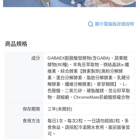
顯示電腦版詳細說明
商品規格
成分
GABAEX麩胺酸發酵物(含GABA)、蔬果醱
酵物(80種)、羊角豆萃取物、微結晶狀α-纖
維素、綜合酵素【酵素製劑(澱粉分解酵
素、蛋白分解酵素、脂肪分解酵素、乳糖分
解酵素、纖維分解酵素)、麥芽糊精】、L-
色胺酸、二氧化矽、硬脂酸鎂、苦瓜籽萃取
物、胡椒鹼、ChromeMate菸鹼酸鉻複合物
保存期限
三年(未開封)
食用方法
每日1次，每次2粒，一日請勿超過2粒，多
食無益。請搭配冷溫開水食用，飯前飯後皆
可。