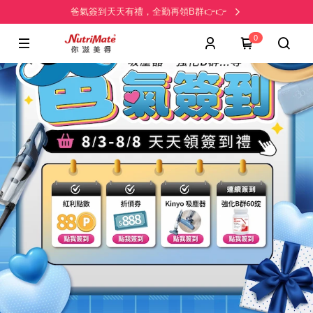
爸氣簽到天天有禮，全勤再領B群👉👉
0