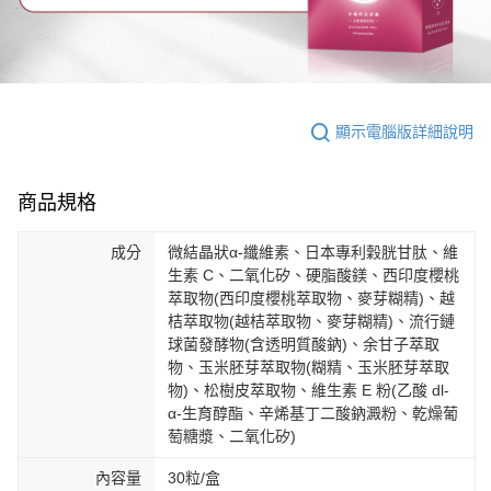
顯示電腦版詳細說明
商品規格
成分
微結晶狀α-纖維素、日本專利穀胱甘肽、維
生素 C、二氧化矽、硬脂酸鎂、西印度櫻桃
萃取物(西印度櫻桃萃取物、麥芽糊精)、越
桔萃取物(越桔萃取物、麥芽糊精)、流行鏈
球菌發酵物(含透明質酸鈉)、余甘子萃取
物、玉米胚芽萃取物(糊精、玉米胚芽萃取
物)、松樹皮萃取物、維生素 E 粉(乙酸 dl-
α-生育醇酯、辛烯基丁二酸鈉澱粉、乾燥葡
萄糖漿、二氧化矽)
內容量
30粒/盒