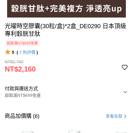
光曜時空膠囊(30粒/盒)*2盒_DE0290 日本頂級
專利穀胱甘肽
超取滿NT$699免運
5
(
2
則評價
)
NT$2,760
NT$2,160
付款與運送方式
超取滿NT$699免運
付款方式
信用卡一次付款
商品加價購 (6)
查看全部
超商取貨付款