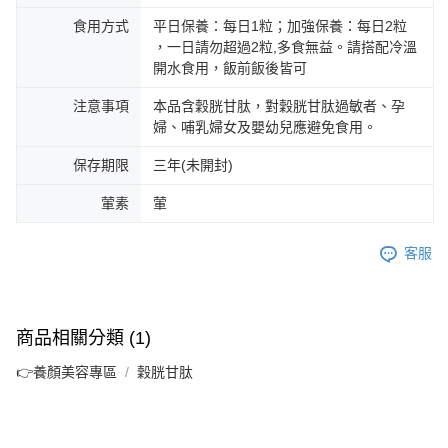
食用方式
平日保養：每日1粒；加強保養：每日2粒
，一日請勿超過2粒,多食無益。請搭配冷溫
開水食用，飯前飯後皆可
注意事項
本品含穀胱甘肽，對穀胱甘肽過敏者、孕
婦、哺乳婦女及嬰幼兒應避免食用。
保存期限
三年(未開封)
葷素
葷
客服
商品相關分類 (1)
👉養顏美容專區
穀胱甘肽