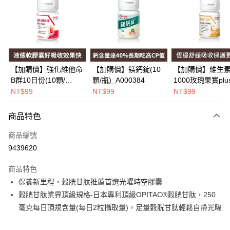
LINE Pay
Apple Pay
街口支付
悠遊付
【加購價】強化維他命
【加購價】鎂鈣錠(10
【加購價】維生素
B群10日份(10顆/
顆/瓶)_A000384
1000玫瑰果實plu
Google Pay
瓶)_A000226
(10錠/瓶)*1瓶
NT$99
NT$99
NT$99
_A000425
全盈+PAY
商品特色
大哥付你分期
相關說明
商品編號
【大哥付你分期使用說明】
9439620
AFTEE先享後付
1.本服務由台灣大哥大提供，台灣大哥大用戶可立即使用無須另外申請。
2.付款方式選擇「大哥付你分期」，訂單成立後會自動跳轉到大哥付的交易
相關說明
商品特色
流程，驗證手機門號後，選擇欲分期的期數、繳款截止日，確認付款後即完
【關於「AFTEE先享後付」】
保養新里程，穀胱甘肽推薦首選光曜時空膠囊
成交易。
Hami Point
AFTEE先享後付是「在收到商品之後才付款」的支付方式。 讓您購物簡單
3.實際核准額度、可分期數及費用金額請依後續交易確認頁面所載為準。
穀胱甘肽業界頂級規格-日本專利頂級OPITAC®穀胱甘肽，250
便利好安心！
相關說明
4.訂單成立30分鐘內，如未前往確認交易或遇審核未通過，訂單將自動取
１．簡單：不需註冊會員、不需綁卡、不需儲值。
毫克每日頂規含量(每日2粒攝取量)，足量穀胱甘肽輕鬆自帶光曜
「Hami Point」為中華電信所提供之點數服務，可於會員專區綁定中華電信
消。如遇「轉專審核」未通過狀況，表示未達大哥付你分期系統評分，恕無
２．便利：只要手機號碼，簡訊認證，即可結帳。
ATM付款
會員帳號後，即可在購物車使用 Hami Point 折抵消費金額 (1點等於1元)。
法說明評估內容。
３．安心：先確認商品／服務後，再付款。
【繳款方式說明】