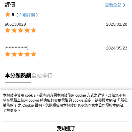
評價
查看全部
5
(
2
則評價
)
a06130829
2025/01/28
j**************9
2024/05/23
本分類熱銷
全站排行
本網站中使用 cookie，欲查詢有關本網站使用 cookie 方式之詳情，及若您不希
熱門標籤
望在電腦上使用 cookie 時應如何變更電腦的 cookie 設定，請參閱本網站「
隱私
權條款
」之 Cookie 聲明。您繼續使用本網站即表示您同意本公司得按本網站使
用條款之 Cookie 聲明使用 cookie。
了解更多 >
我知道了