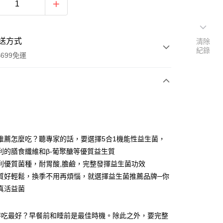
送方式
清除
紀錄
699免運
次付款
付款
推薦怎麼吃？聽專家的話，要選擇5合1機能性益生菌，
利的膳食纖維和β-葡聚醣等優質益生質
利優質菌種，耐胃酸,膽鹼，完整發揮益生菌功效
質好輕鬆，換季不用再煩惱，就選擇益生菌推薦品牌─你
真活益菌
y
時吃最好？早餐前和睡前是最佳時機。除此之外，要完整