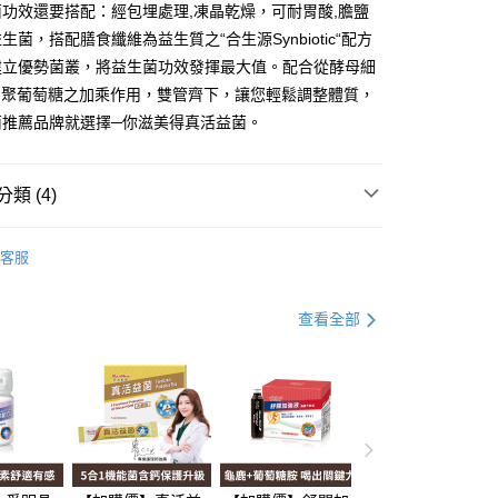
功效還要搭配：經包埋處理,凍晶乾燥，可耐胃酸,膽鹽
生菌，搭配膳食纖維為益生質之“合生源Synbiotic“配方
分期
建立優勢菌叢，將益生菌功效發揮最大值。配合從酵母細
-聚葡萄糖之加乘作用，雙管齊下，讓您輕鬆調整體質，
你分期使用說明】
享後付
由台灣大哥大提供，台灣大哥大用戶可立即使用無須另外申請。
菌推薦品牌就選擇─你滋美得真活益菌。
式選擇「大哥付你分期」，訂單成立後會自動跳轉到大哥付的交易
證手機門號後，選擇欲分期的期數、繳款截止日，確認付款後即
FTEE先享後付」】
t
。
先享後付是「在收到商品之後才付款」的支付方式。 讓您購物簡單
類 (4)
准額度、可分期數及費用金額請依後續交易確認頁面所載為準。
心！
立30分鐘內，如未前往確認交易或遇審核未通過，訂單將自動取
：不需註冊會員、不需綁卡、不需儲值。
 Point」為中華電信所提供之點數服務，可於會員專區綁定中華電
健專區
真活益菌-升級版
「轉專審核」未通過狀況，表示未達大哥付你分期系統評分，恕
：只要手機號碼，簡訊認證，即可結帳。
，即可在購物車使用 Hami Point 折抵消費金額 (1點等於1
客服
評估內容。
：先確認商品／服務後，再付款。
健
式說明】
項不併入電信帳單，「大哥付你分期」於每月結算日後寄送繳費提
EE先享後付」結帳流程】
健
真活益菌
查看全部
方式選擇「AFTEE先享後付」後，將跳轉至「AFTEE先享後
訊連結打開帳單後，可選擇「超商條碼／台灣大直營門市／銀行轉
頁面，進行簡訊認證並確認金額後，即可完成結帳。
健專區
真活益菌
付款
付／iPASS MONEY」等通路繳費。
成立數日內，您將收到繳費通知簡訊。
費通知簡訊後14天內，點擊此簡訊中的連結，可透過四大超商
0，滿NT$699(含以上)免運費
項】
網路銀行／等多元方式進行付款，方視為交易完成。
係由「台灣大哥大股份有限公司」（以下簡稱本公司）所提供，讓
：結帳手續完成當下不需立刻繳費，但若您需要取消訂單，請聯
家取貨
易時，得透過本服務購買商品或服務，並由商店將買賣／分期付
的店家。未經商家同意取消之訂單仍視為有效，需透過AFTEE
0，滿NT$699(含以上)免運費
金債權讓與本公司後，依約使用本公司帳單繳交帳款。
繳納相關費用。
意付款使用「大哥付你分期」之契約關係目的，商店將以您的個人
否成功請以「AFTEE先享後付 」之結帳頁面顯示為準，若有關於