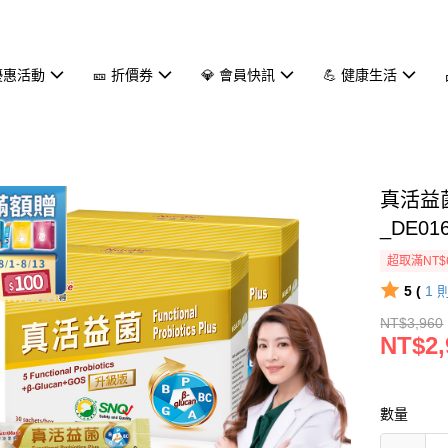
 優惠活動
🎫 折價券
💎 會員快訊
💪 健康生活
真活益菌
_DE01
超取滿NT$
5 (
1
NT$3,960
NT$2,
數量