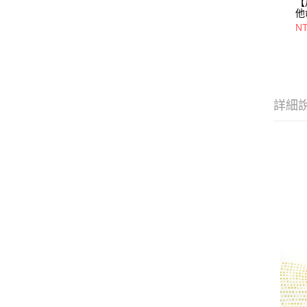
【
他
顆/
N
詳細