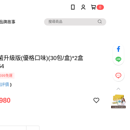
0
品牌故事
升級版(優格口味)(30包/盒)*2盒
64
699免運
則評價
)
980