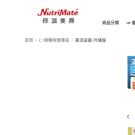
商品分類
📣
首頁
👉順暢保健專區
真活益菌-升級版