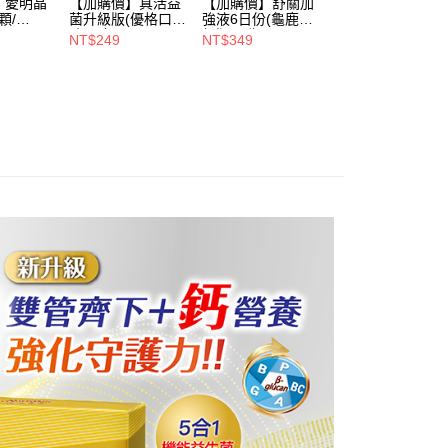
貨付款
含姓名、電話或地址）提供予台灣大哥大進項蒐集、處理及利
】愛明晶
【加購價】真活益
【加購價】舒關加
功／繳費後需取消欲退款等相關疑問，請聯繫「AFTEE先享後
顆/
菌升級版(優格口
強液6日份(龜鹿升
公司與您本人進行分期帳單所需資料之確認、核對及更正。
援中心」
https://netprotections.freshdesk.com/support/home
0，滿NT$1,000(含以上)免運費
332
味)(6包/
級版)(6瓶/
戶服務條款，請詳閱以下連結：
https://oppay.tw/userRule
NT$249
NT$349
盒)_A000342
盒)_A000249
項】
爾富取貨
恩沛科技股份有限公司提供之「AFTEE先享後付」服務完成之
0，滿NT$1,000(含以上)免運費
依本服務之必要範圍內提供個人資料，並將交易相關給付款項請
讓予恩沛科技股份有限公司。
付款
個人資料處理事宜，請瀏覽以下網址：
ee.tw/terms/#terms3
0，滿NT$699(含以上)免運費
年的使用者請事先徵得法定代理人或監護人之同意方可使用
E先享後付」，若未經同意申辦者引起之損失，本公司不負相關責
1取貨
0，滿NT$699(含以上)免運費
AFTEE先享後付」時，將依據個別帳號之用戶狀況，依本公司
核予不同之上限額度；若仍有額度不足之情形，本公司將視審查
用戶進行身份認證。
一人註冊多個帳號或使用他人資訊註冊。若發現惡意使用之情
20，滿NT$1,000(含以上)免運費
科技股份有限公司將有權停止該用戶之使用額度並採取法律行
20，滿NT$1,000(含以上)免運費