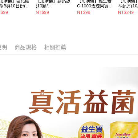
萊爾富取
資料（包
加購價】強化維
【加購價】鎂鈣錠
【加購價】維生素
【加購價
是否繳費成
命B群10日份(10
(10顆/
C 1000玫瑰果實
萃配方(10
用，由本
付客戶支
每筆NT$6
瓶)_A000226
瓶)_A000384
plus錠(10錠/瓶)*1
瓶)_A000
3.完整用
T$99
NT$99
NT$99
NT$249
瓶_A000425
【注意事
付款後萊
１．透過由
每筆NT$6
交易，需
求債權轉
7-11取貨
２．關於
https://aft
說明
商品規格
相關推薦
每筆NT$6
３．未成
「AFTE
付款後7-1
任。
每筆NT$6
４．使用「
即時審查
宅配
結果請求
５．嚴禁
每筆NT$1
形，恩沛
動。
宅配-離島
每筆NT$1