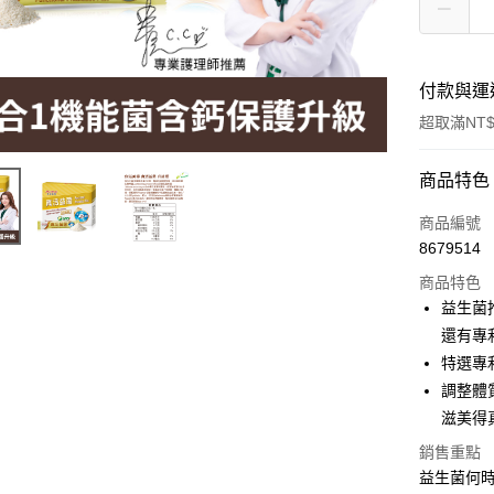
付款與運
超取滿NT$
付款方式
商品特色
信用卡一
商品編號
8679514
超商取貨
商品特色
LINE Pay
益生菌
還有專
Apple Pay
特選專
街口支付
調整體
滋美得
悠遊付
銷售重點
Google Pa
益生菌何