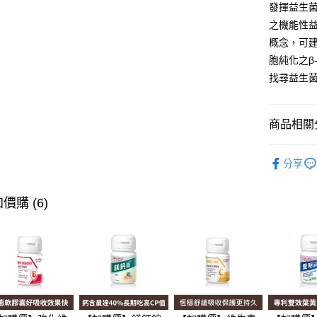
全盈+PAY
發揮益生菌
之機能性益
大哥付你
概念，可
相關說明
胞純化之β
【大哥付
AFTEE先
1.本服務
找尋益生
2.付款方
相關說明
流程，驗
【關於「A
Hami Poin
完成交易
AFTEE
商品相關分
3.實際核
便利好安
相關說明
4.訂單成
１．簡單
「Hami
👉順暢保
消。如遇
ATM付款
２．便利
信會員帳號後
分享
無法說明
３．安心
元)。
👧兒童保
【繳款方
1.分期款
【「AFT
👧兒童保
價購 (6)
運送方式
醒簡訊。
１．於結帳
2.透過簡
付」結帳
👉機能保
全家取貨
帳／街口支
２．訂單
３．收到繳
每筆NT$6
【注意事
／ATM／
1.本服務
※ 請注意
付款後全
用戶於交
絡購買商品
每筆NT$6
款買賣價
先享後付
2.基於同
※ 交易是