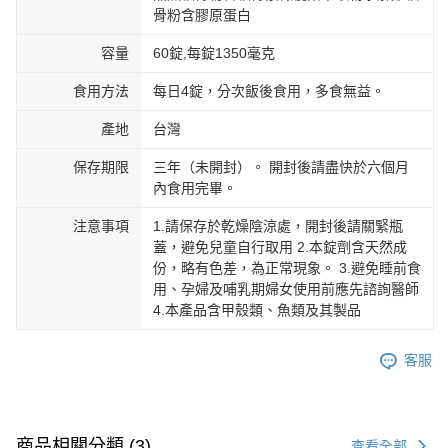
骨粉含膠原蛋白
容量
60錠,每錠1350毫克
食用方法
每日4錠，分次飯後食用，多食無益。
產地
台灣
保存期限
三年（未開封）。 開封後請盡快於六個月
內食用完畢。
注意事項
1.請保存於乾燥陰涼處，開封後請關緊瓶
蓋，避免兒童自行取用 2.本錠劑含天然成
份，略有色差，為正常現象。 3.避免睡前食
用、孕婦及哺乳期婦女使用前應先諮詢醫師
4.本產品含甲殼類、魚類及其製品
客服
商品相關分類 (3)
查看全部