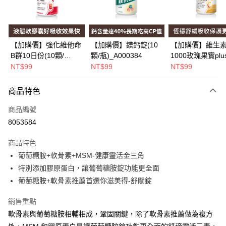
Apple Pay
街口支付
悠遊付
【加購價】強化維他命
【加購價】鎂鈣錠(10
【加購價】維生素
B群10日份(10顆/
顆/瓶)_A000384
1000玫瑰果實plu
Google Pay
瓶)_A000226
(10錠/瓶)*1瓶
NT$99
NT$99
NT$99
_A000425
全盈+PAY
商品特色
大哥付你分期
相關說明
商品編號
【大哥付你分期使用說明】
8053584
AFTEE先享後付
1.本服務由台灣大哥大提供，台灣大哥大用戶可立即使用無須另外申請。
2.付款方式選擇「大哥付你分期」，訂單成立後會自動跳轉到大哥付的交易
相關說明
商品特色
流程，驗證手機門號後，選擇欲分期的期數、繳款截止日，確認付款後即完
【關於「AFTEE先享後付」】
葡萄糖胺+軟骨素+MSM-健康靈活金三角
成交易。
Hami Point
AFTEE先享後付是「在收到商品之後才付款」的支付方式。 讓您購物簡單
3.實際核准額度、可分期數及費用金額請依後續交易確認頁面所載為準。
特別添加膠原蛋白，讓葡萄糖胺錠功能更全面
便利好安心！
相關說明
4.訂單成立30分鐘內，如未前往確認交易或遇審核未通過，訂單將自動取
１．簡單：不需註冊會員、不需綁卡、不需儲值。
葡萄糖胺+軟骨素推薦首選你滋美得-舒關錠
「Hami Point」為中華電信所提供之點數服務，可於會員專區綁定中華電信
消。如遇「轉專審核」未通過狀況，表示未達大哥付你分期系統評分，恕無
２．便利：只要手機號碼，簡訊認證，即可結帳。
ATM付款
會員帳號後，即可在購物車使用 Hami Point 折抵消費金額 (1點等於1元)。
法說明評估內容。
３．安心：先確認商品／服務後，再付款。
銷售重點
【繳款方式說明】
1.分期款項不併入電信帳單，「大哥付你分期」於每月結算日後寄送繳費提
軟骨素與葡萄糖胺相輔相成，鞏固關鍵，除了軟骨素推薦做為複方
運送方式
【「AFTEE先享後付」結帳流程】
醒簡訊。
１．於結帳方式選擇「AFTEE先享後付」後，將跳轉至「AFTEE先享後付」