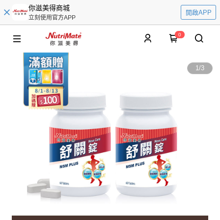
你滋美得商城
開啟APP
立刻使用官方APP
0
1
/
3