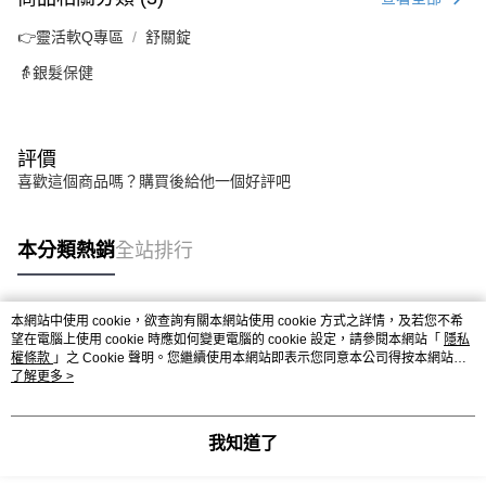
👉靈活軟Q專區
舒關錠
👵銀髮保健
評價
喜歡這個商品嗎？購買後給他一個好評吧
本分類熱銷
全站排行
本網站中使用 cookie，欲查詢有關本網站使用 cookie 方式之詳情，及若您不希
熱門標籤
望在電腦上使用 cookie 時應如何變更電腦的 cookie 設定，請參閱本網站「
隱私
權條款
」之 Cookie 聲明。您繼續使用本網站即表示您同意本公司得按本網站使
用條款之 Cookie 聲明使用 cookie。
了解更多 >
我知道了