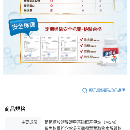
顯示電腦版詳細說明
商品規格
主要成份
葡萄糖胺鹽酸鹽甲基硫醯基甲烷（MSM）
鯊魚軟骨粉含軟骨素橄欖葉萃取物水解雞軟