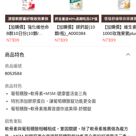
Apple Pay
街口支付
悠遊付
【加購價】強化維他命
【加購價】鎂鈣錠(10
【加購價】維生素
B群10日份(10顆/
顆/瓶)_A000384
1000玫瑰果實plu
Google Pay
瓶)_A000226
(10錠/瓶)*1瓶
NT$99
NT$99
NT$99
_A000425
全盈+PAY
商品特色
大哥付你分期
相關說明
商品編號
【大哥付你分期使用說明】
8053584
AFTEE先享後付
1.本服務由台灣大哥大提供，台灣大哥大用戶可立即使用無須另外申請。
2.付款方式選擇「大哥付你分期」，訂單成立後會自動跳轉到大哥付的交易
相關說明
商品特色
流程，驗證手機門號後，選擇欲分期的期數、繳款截止日，確認付款後即完
【關於「AFTEE先享後付」】
葡萄糖胺+軟骨素+MSM-健康靈活金三角
成交易。
Hami Point
AFTEE先享後付是「在收到商品之後才付款」的支付方式。 讓您購物簡單
3.實際核准額度、可分期數及費用金額請依後續交易確認頁面所載為準。
特別添加膠原蛋白，讓葡萄糖胺錠功能更全面
便利好安心！
相關說明
4.訂單成立30分鐘內，如未前往確認交易或遇審核未通過，訂單將自動取
１．簡單：不需註冊會員、不需綁卡、不需儲值。
葡萄糖胺+軟骨素推薦首選你滋美得-舒關錠
「Hami Point」為中華電信所提供之點數服務，可於會員專區綁定中華電信
消。如遇「轉專審核」未通過狀況，表示未達大哥付你分期系統評分，恕無
２．便利：只要手機號碼，簡訊認證，即可結帳。
ATM付款
會員帳號後，即可在購物車使用 Hami Point 折抵消費金額 (1點等於1元)。
法說明評估內容。
３．安心：先確認商品／服務後，再付款。
銷售重點
【繳款方式說明】
1.分期款項不併入電信帳單，「大哥付你分期」於每月結算日後寄送繳費提
軟骨素與葡萄糖胺相輔相成，鞏固關鍵，除了軟骨素推薦做為複方
運送方式
【「AFTEE先享後付」結帳流程】
醒簡訊。
１．於結帳方式選擇「AFTEE先享後付」後，將跳轉至「AFTEE先享後付」