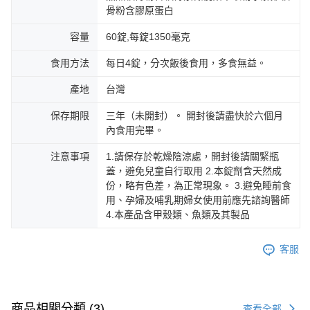
骨粉含膠原蛋白
容量
60錠,每錠1350毫克
食用方法
每日4錠，分次飯後食用，多食無益。
產地
台灣
保存期限
三年（未開封）。 開封後請盡快於六個月
內食用完畢。
注意事項
1.請保存於乾燥陰涼處，開封後請關緊瓶
蓋，避免兒童自行取用 2.本錠劑含天然成
份，略有色差，為正常現象。 3.避免睡前食
用、孕婦及哺乳期婦女使用前應先諮詢醫師
4.本產品含甲殼類、魚類及其製品
客服
商品相關分類 (3)
查看全部