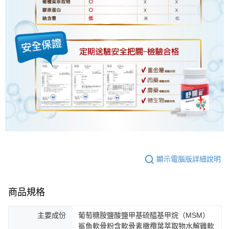
顯示電腦版詳細說明
商品規格
主要成份
葡萄糖胺鹽酸鹽甲基硫醯基甲烷（MSM）
鯊魚軟骨粉含軟骨素橄欖葉萃取物水解雞軟