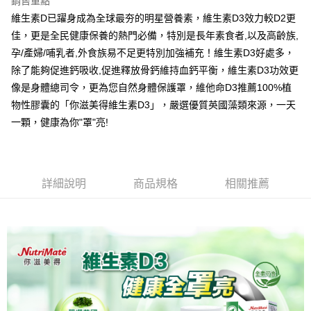
銷售重點
2.透過簡訊連結打開帳單後，可選擇「超商條碼／台灣大直營門市／銀行轉
全家取貨付款
結帳頁面，進行簡訊認證並確認金額後，即可完成結帳。
帳／街口支付／iPASS MONEY」等通路繳費。
維生素D已躍身成為全球最夯的明星營養素，維生素D3效力較D2更
２．訂單成立數日內，您將收到繳費通知簡訊。
每筆NT$60，滿NT$699(含以上)免運費
３．收到繳費通知簡訊後14天內，點擊此簡訊中的連結，可透過四大超商／
佳，更是全民健康保養的熱門必備，特別是長年素食者,以及高齡族,
【注意事項】
ATM／網路銀行／等多元方式進行付款，方視為交易完成。
付款後全家取貨
孕/產婦/哺乳者,外食族易不足更特別加強補充！維生素D3好處多，
1.本服務係由「台灣大哥大股份有限公司」（以下簡稱本公司）所提供，讓
※ 請注意：結帳手續完成當下不需立刻繳費，但若您需要取消訂單，請聯絡
用戶於交易時，得透過本服務購買商品或服務，並由商店將買賣／分期付款
除了能夠促進鈣吸收,促進釋放骨鈣維持血鈣平衡，維生素D3功效更
每筆NT$60，滿NT$699(含以上)免運費
購買商品的店家。未經商家同意取消之訂單仍視為有效，需透過AFTEE先享
買賣價金債權讓與本公司後，依約使用本公司帳單繳交帳款。
後付繳納相關費用。
像是身體總司令，更為您自然身體保護罩，維他命D3推薦100%植
2.基於同意付款使用「大哥付你分期」之契約關係目的，商店將以您的個人
萊爾富取貨付款
※ 交易是否成功請以「AFTEE先享後付 」之結帳頁面顯示為準，若有關於
資料（包含姓名、電話或地址）提供予台灣大哥大進項蒐集、處理及利用，
物性膠囊的「你滋美得維生素D3」，嚴選優質英國藻類來源，一天
是否繳費成功／繳費後需取消欲退款等相關疑問，請聯繫「AFTEE先享後付
每筆NT$60，滿NT$1,000(含以上)免運費
由本公司與您本人進行分期帳單所需資料之確認、核對及更正。
一顆，健康為你"罩"亮!
客戶支援中心」
https://netprotections.freshdesk.com/support/home
3.完整用戶服務條款，請詳閱以下連結：
https://oppay.tw/userRule
付款後萊爾富取貨
【注意事項】
每筆NT$60，滿NT$1,000(含以上)免運費
１．透過由恩沛科技股份有限公司提供之「AFTEE先享後付」服務完成之交
易，需依本服務之必要範圍內提供個人資料，並將交易相關給付款項請求債
詳細說明
商品規格
相關推薦
7-11取貨付款
權轉讓予恩沛科技股份有限公司。
２．關於個人資料處理事宜，請瀏覽以下網址：
每筆NT$60，滿NT$699(含以上)免運費
https://aftee.tw/terms/#terms3
３．未成年的使用者請事先徵得法定代理人或監護人之同意方可使用
付款後7-11取貨
「AFTEE先享後付」，若未經同意申辦者引起之損失，本公司不負相關責
任。
每筆NT$60，滿NT$699(含以上)免運費
４．使用「AFTEE先享後付」時，將依據個別帳號之用戶狀況，依本公司即
時審查核予不同之上限額度；若仍有額度不足之情形，本公司將視審查結果
宅配
請求用戶進行身份認證。
每筆NT$120，滿NT$1,000(含以上)免運費
５．嚴禁一人註冊多個帳號或使用他人資訊註冊。若發現惡意使用之情形，
恩沛科技股份有限公司將有權停止該用戶之使用額度並採取法律行動。