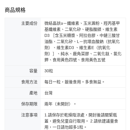
商品規格
主要成份
微結晶狀α－纖維素、玉米澱粉、羥丙基甲
基纖維素、二氧化矽、硬脂酸鎂、維生素
D3 ［含玉米糖漿、阿拉伯膠、中鏈三酸甘
油酯、二氧化矽、L－抗壞血酸鈉（抗氧化
劑）、維生素D3 、維生素E（抗氧化
劑）］、純水、鹿角菜膠、二氧化鈦、氯化
鉀、食用黃色四號、食用黃色五號
容量
30粒
食用方法
每日一粒，飯後食用。多食無益。
產地
台灣
保存期限
兩年（未開封）。
注意事項
1.請保存於乾燥陰涼處，開封後請關緊瓶
蓋，避免兒童自行取用。 2.請依建議量食
用，一日請勿超多1粒。