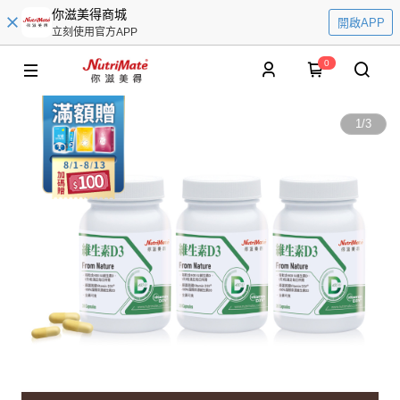
你滋美得商城
開啟APP
立刻使用官方APP
0
1
/
3