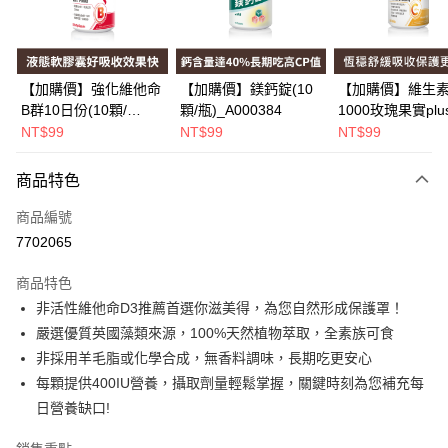
Apple Pay
街口支付
悠遊付
【加購價】強化維他命
【加購價】鎂鈣錠(10
【加購價】維生素
B群10日份(10顆/
顆/瓶)_A000384
1000玫瑰果實plu
Google Pay
瓶)_A000226
(10錠/瓶)*1瓶
NT$99
NT$99
NT$99
_A000425
全盈+PAY
商品特色
大哥付你分期
相關說明
商品編號
【大哥付你分期使用說明】
7702065
AFTEE先享後付
1.本服務由台灣大哥大提供，台灣大哥大用戶可立即使用無須另外申請。
2.付款方式選擇「大哥付你分期」，訂單成立後會自動跳轉到大哥付的交易
相關說明
商品特色
流程，驗證手機門號後，選擇欲分期的期數、繳款截止日，確認付款後即完
【關於「AFTEE先享後付」】
非活性維他命D3推薦首選你滋美得，為您自然形成保護罩！
成交易。
Hami Point
AFTEE先享後付是「在收到商品之後才付款」的支付方式。 讓您購物簡單
3.實際核准額度、可分期數及費用金額請依後續交易確認頁面所載為準。
嚴選優質英國藻類來源，100%天然植物萃取，全素族可食
便利好安心！
相關說明
4.訂單成立30分鐘內，如未前往確認交易或遇審核未通過，訂單將自動取
１．簡單：不需註冊會員、不需綁卡、不需儲值。
非採用羊毛脂或化學合成，無香料調味，長期吃更安心
「Hami Point」為中華電信所提供之點數服務，可於會員專區綁定中華電信
消。如遇「轉專審核」未通過狀況，表示未達大哥付你分期系統評分，恕無
２．便利：只要手機號碼，簡訊認證，即可結帳。
ATM付款
會員帳號後，即可在購物車使用 Hami Point 折抵消費金額 (1點等於1元)。
法說明評估內容。
每顆提供400IU營養，攝取劑量輕鬆掌握，關鍵時刻為您補充每
３．安心：先確認商品／服務後，再付款。
【繳款方式說明】
日營養缺口!
1.分期款項不併入電信帳單，「大哥付你分期」於每月結算日後寄送繳費提
運送方式
【「AFTEE先享後付」結帳流程】
醒簡訊。
１．於結帳方式選擇「AFTEE先享後付」後，將跳轉至「AFTEE先享後付」