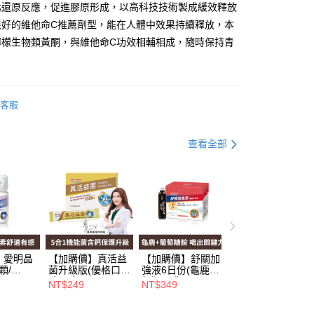
化還原反應，促進膠原形成，以高科技技術製成緩效釋放
y
很好的維他命C推薦劑型，能在人體中效果持續釋放，本
檸檬生物類黃酮，與維他命C功效相輔相成，隨時保持青
分期
你分期使用說明】
客服
享後付
由台灣大哥大提供，台灣大哥大用戶可立即使用無須另外申請。
式選擇「大哥付你分期」，訂單成立後會自動跳轉到大哥付的交易
證手機門號後，選擇欲分期的期數、繳款截止日，確認付款後即
FTEE先享後付」】
查看全部
t
。
先享後付是「在收到商品之後才付款」的支付方式。 讓您購物簡單
准額度、可分期數及費用金額請依後續交易確認頁面所載為準。
心！
立30分鐘內，如未前往確認交易或遇審核未通過，訂單將自動取
：不需註冊會員、不需綁卡、不需儲值。
 Point」為中華電信所提供之點數服務，可於會員專區綁定中華電
「轉專審核」未通過狀況，表示未達大哥付你分期系統評分，恕
：只要手機號碼，簡訊認證，即可結帳。
，即可在購物車使用 Hami Point 折抵消費金額 (1點等於1
評估內容。
：先確認商品／服務後，再付款。
式說明】
項不併入電信帳單，「大哥付你分期」於每月結算日後寄送繳費提
EE先享後付」結帳流程】
方式選擇「AFTEE先享後付」後，將跳轉至「AFTEE先享後
訊連結打開帳單後，可選擇「超商條碼／台灣大直營門市／銀行轉
頁面，進行簡訊認證並確認金額後，即可完成結帳。
】愛明晶
【加購價】真活益
【加購價】舒關加
付款
付／iPASS MONEY」等通路繳費。
成立數日內，您將收到繳費通知簡訊。
顆/
菌升級版(優格口
強液6日份(龜鹿升
費通知簡訊後14天內，點擊此簡訊中的連結，可透過四大超商
0，滿NT$699(含以上)免運費
332
味)(6包/
級版)(6瓶/
NT$249
NT$349
項】
網路銀行／等多元方式進行付款，方視為交易完成。
盒)_A000342
盒)_A000249
係由「台灣大哥大股份有限公司」（以下簡稱本公司）所提供，讓
：結帳手續完成當下不需立刻繳費，但若您需要取消訂單，請聯
家取貨
易時，得透過本服務購買商品或服務，並由商店將買賣／分期付