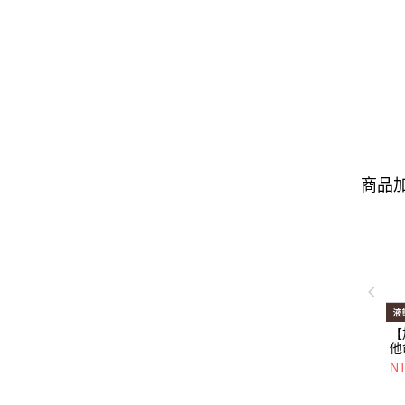
商品加
【
他
顆/
N