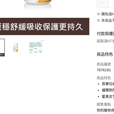
※ 購物滿
※ 本商品
付款與運
超取滿NT$
付款方式
商品特色
信用卡一
商品編號
7676191
超商取貨
商品特色
LINE Pay
高單位維
緩釋劑
Apple Pay
愛美女
街口支付
銷售重點
你的維他命
悠遊付