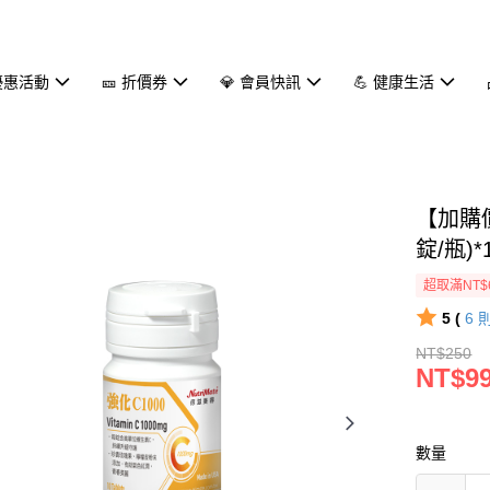
 優惠活動
🎫 折價券
💎 會員快訊
💪 健康生活
【加購價
錠/瓶)*
超取滿NT$
5 (
6
NT$250
NT$9
數量