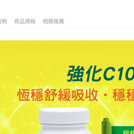
絡購買商品
每筆NT$6
款買賣價
先享後付
2.基於同
※ 交易是
萊爾富取
資料（包
是否繳費成
說明
商品規格
相關推薦
用，由本
付客戶支
每筆NT$6
3.完整用
【注意事
付款後萊
１．透過由
每筆NT$6
交易，需
求債權轉
7-11取貨
２．關於
https://aft
每筆NT$6
３．未成
「AFTE
付款後7-1
任。
每筆NT$6
４．使用「
即時審查
宅配
結果請求
５．嚴禁
每筆NT$1
形，恩沛
動。
宅配-離島
每筆NT$1