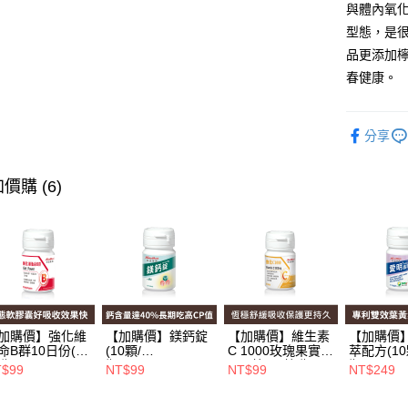
與體內氧
Google Pa
型態，是
全盈+PAY
品更添加
春健康。
大哥付你
相關說明
【大哥付
分享
AFTEE先
1.本服務
2.付款方
相關說明
流程，驗
【關於「A
價購 (6)
Hami Poin
完成交易
AFTEE
3.實際核
便利好安
相關說明
4.訂單成
１．簡單
「Hami
消。如遇
ATM付款
２．便利
信會員帳號後
無法說明
３．安心
元)。
【繳款方
1.分期款
【「AFT
運送方式
醒簡訊。
１．於結帳
2.透過簡
付」結帳
加購價】強化維
【加購價】鎂鈣錠
【加購價】維生素
【加購價
全家取貨
帳／街口支
２．訂單
命B群10日份(10
(10顆/
C 1000玫瑰果實
萃配方(10
３．收到繳
每筆NT$6
瓶)_A000226
瓶)_A000384
plus錠(10錠/瓶)*1
瓶)_A000
T$99
NT$99
NT$99
NT$249
【注意事
／ATM／
瓶_A000425
1.本服務
※ 請注意
付款後全
用戶於交