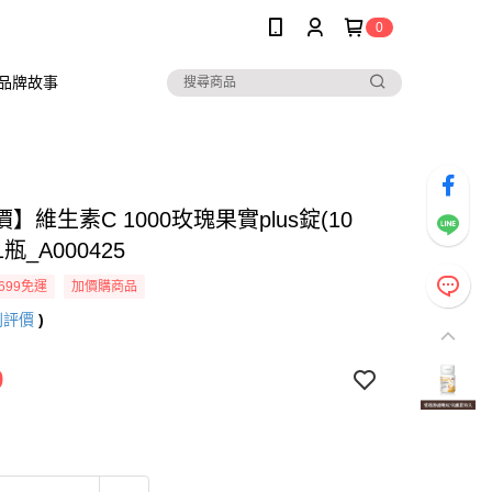
0
品牌故事
】維生素C 1000玫瑰果實plus錠(10
1瓶_A000425
699免運
加價購商品
則評價
)
9