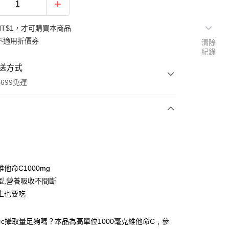
NT$1，才可購買本商品
不適用折價券
清除
紀錄
送方式
699免運
次付款
付款
他命C1000mg
型,營養吸收不間斷
生也要吃
c攝取量足夠嗎？本品為高單位1000毫克維他命C﹐參