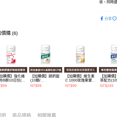
收，同時
全盈+PAY
大哥付你
分享
相關說明
【大哥付
價購 (6)
AFTEE先
1.本服務
2.付款方
相關說明
流程，驗
【關於「A
Hami Poin
完成交易
AFTEE
3.實際核
便利好安
相關說明
4.訂單成
１．簡單
「Hami
消。如遇
ATM付款
２．便利
信會員帳號後
無法說明
３．安心
元)。
【繳款方
加購價】強化維
【加購價】鎂鈣錠
【加購價】維生素
【加購價
1.分期款
【「AFT
命B群10日份(10
(10顆/
C 1000玫瑰果實
萃配方(10
運送方式
醒簡訊。
１．於結帳
瓶)_A000226
瓶)_A000384
plus錠(10錠/瓶)*1
瓶)_A000
T$99
NT$99
NT$99
NT$249
2.透過簡
付」結帳
瓶_A000425
全家取貨
帳／街口支
２．訂單
３．收到繳
每筆NT$6
【注意事
／ATM／
1.本服務
※ 請注意
付款後全
用戶於交
絡購買商品
每筆NT$6
款買賣價
說明
商品規格
相關推薦
先享後付