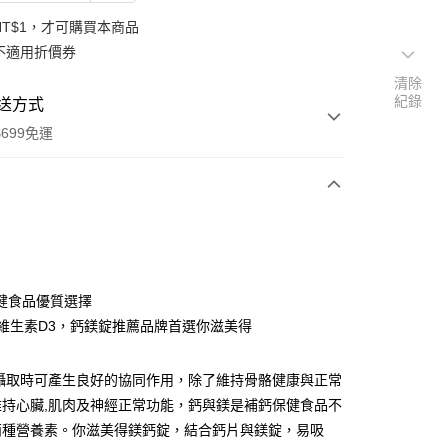
NT$1，才可購買本商品
不適用折價券
清除
紀錄
送方式
699免運
次付款
付款
健食品優質選擇
+維生素D3，鈣鎂錠推薦品牌首選你滋美得
時攝取時可產生良好的協同作用，除了維持骨骼健康與正常
維持心臟,肌肉及神經正常功能，鈣與鎂是補鈣保健食品不
兩種營養素。你滋美得鎂鈣錠，結合鈣片與鎂錠，易吸
y