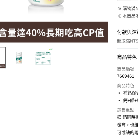
※ 購物滿
※ 本商品
付款與運
超取滿NT$
付款方式
商品特色
信用卡一
商品編號
7669461
超商取貨
商品特色
LINE Pay
補鈣保
鈣+鎂
Apple Pay
銷售重點
街口支付
鎂,鈣同
發育，也
悠遊付
可或缺的
Google Pa