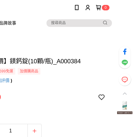
0
品牌故事
】鎂鈣錠(10顆/瓶)_A000384
699免運
加價購商品
則評價
)
9