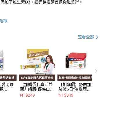
還添加了維生素D3，鎂鈣錠推薦首選你滋美得。
分期
客服
你分期使用說明】
享後付
查看全部
由台灣大哥大提供，台灣大哥大用戶可立即使用無須另外申請。
式選擇「大哥付你分期」，訂單成立後會自動跳轉到大哥付的交易
證手機門號後，選擇欲分期的期數、繳款截止日，確認付款後即
FTEE先享後付」】
t
。
先享後付是「在收到商品之後才付款」的支付方式。 讓您購物簡單
准額度、可分期數及費用金額請依後續交易確認頁面所載為準。
心！
立30分鐘內，如未前往確認交易或遇審核未通過，訂單將自動取
：不需註冊會員、不需綁卡、不需儲值。
 Point」為中華電信所提供之點數服務，可於會員專區綁定中華電
「轉專審核」未通過狀況，表示未達大哥付你分期系統評分，恕
：只要手機號碼，簡訊認證，即可結帳。
，即可在購物車使用 Hami Point 折抵消費金額 (1點等於1
評估內容。
：先確認商品／服務後，再付款。
式說明】
】愛明晶
【加購價】真活益
【加購價】舒關加
項不併入電信帳單，「大哥付你分期」於每月結算日後寄送繳費提
EE先享後付」結帳流程】
顆/
菌升級版(優格口
強液6日份(龜鹿升
方式選擇「AFTEE先享後付」後，將跳轉至「AFTEE先享後
332
味)(6包/
級版)(6瓶/
NT$249
NT$349
訊連結打開帳單後，可選擇「超商條碼／台灣大直營門市／銀行轉
頁面，進行簡訊認證並確認金額後，即可完成結帳。
盒)_A000342
盒)_A000249
付款
付／iPASS MONEY」等通路繳費。
成立數日內，您將收到繳費通知簡訊。
費通知簡訊後14天內，點擊此簡訊中的連結，可透過四大超商
0，滿NT$699(含以上)免運費
項】
網路銀行／等多元方式進行付款，方視為交易完成。
係由「台灣大哥大股份有限公司」（以下簡稱本公司）所提供，讓
：結帳手續完成當下不需立刻繳費，但若您需要取消訂單，請聯
家取貨
易時，得透過本服務購買商品或服務，並由商店將買賣／分期付
的店家。未經商家同意取消之訂單仍視為有效，需透過AFTEE
0，滿NT$699(含以上)免運費
金債權讓與本公司後，依約使用本公司帳單繳交帳款。
繳納相關費用。