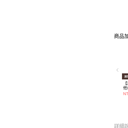
商品加
【
他
顆/
N
詳細