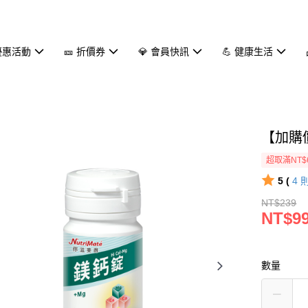
 優惠活動
🎫 折價券
💎 會員快訊
💪 健康生活
【加購價
超取滿NT$
5 (
4
NT$239
NT$9
數量