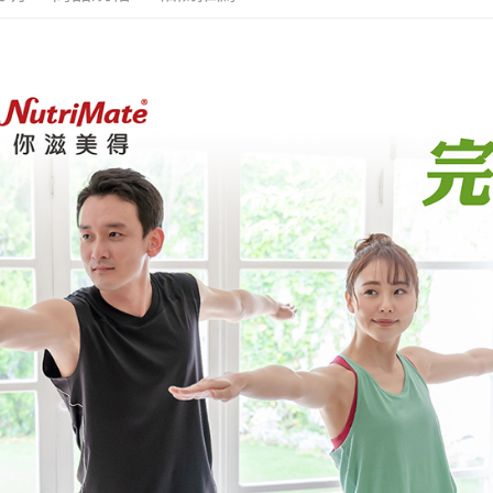
2.基於同
※ 交易是
萊爾富取
資料（包
是否繳費成
用，由本
付客戶支
每筆NT$6
3.完整用
【注意事
付款後萊
１．透過由
每筆NT$6
交易，需
求債權轉
7-11取貨
２．關於
https://aft
每筆NT$6
３．未成
「AFTE
付款後7-1
任。
每筆NT$6
４．使用「
即時審查
宅配
結果請求
５．嚴禁
每筆NT$1
形，恩沛
動。
宅配-離島
每筆NT$1