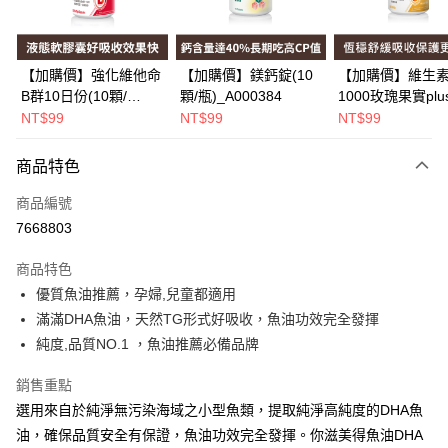
街口支付
悠遊付
【加購價】強化維他命
【加購價】鎂鈣錠(10
【加購價】維生素
B群10日份(10顆/
顆/瓶)_A000384
1000玫瑰果實plu
Google Pay
瓶)_A000226
(10錠/瓶)*1瓶
NT$99
NT$99
NT$99
_A000425
全盈+PAY
商品特色
大哥付你分期
相關說明
商品編號
【大哥付你分期使用說明】
7668803
AFTEE先享後付
1.本服務由台灣大哥大提供，台灣大哥大用戶可立即使用無須另外申請。
2.付款方式選擇「大哥付你分期」，訂單成立後會自動跳轉到大哥付的交易
相關說明
商品特色
流程，驗證手機門號後，選擇欲分期的期數、繳款截止日，確認付款後即完
【關於「AFTEE先享後付」】
優質魚油推薦，孕婦,兒童都適用
成交易。
Hami Point
AFTEE先享後付是「在收到商品之後才付款」的支付方式。 讓您購物簡單
3.實際核准額度、可分期數及費用金額請依後續交易確認頁面所載為準。
滿滿DHA魚油，天然TG形式好吸收，魚油功效完全發揮
便利好安心！
相關說明
4.訂單成立30分鐘內，如未前往確認交易或遇審核未通過，訂單將自動取
１．簡單：不需註冊會員、不需綁卡、不需儲值。
純度,品質NO.1 ，魚油推薦必備品牌
「Hami Point」為中華電信所提供之點數服務，可於會員專區綁定中華電信
消。如遇「轉專審核」未通過狀況，表示未達大哥付你分期系統評分，恕無
２．便利：只要手機號碼，簡訊認證，即可結帳。
ATM付款
會員帳號後，即可在購物車使用 Hami Point 折抵消費金額 (1點等於1元)。
法說明評估內容。
３．安心：先確認商品／服務後，再付款。
銷售重點
【繳款方式說明】
1.分期款項不併入電信帳單，「大哥付你分期」於每月結算日後寄送繳費提
選用來自於純淨無污染海域之小型魚類，提取純淨高純度的DHA魚
運送方式
【「AFTEE先享後付」結帳流程】
醒簡訊。
１．於結帳方式選擇「AFTEE先享後付」後，將跳轉至「AFTEE先享後付」
油，確保品質安全有保證，魚油功效完全發揮。你滋美得魚油DHA
2.透過簡訊連結打開帳單後，可選擇「超商條碼／台灣大直營門市／銀行轉
全家取貨付款
結帳頁面，進行簡訊認證並確認金額後，即可完成結帳。