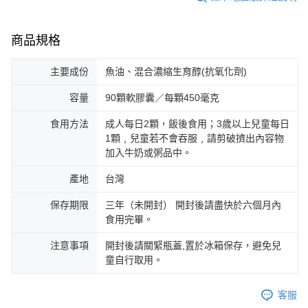
商品規格
主要成份
魚油、混合濃縮生育醇(抗氧化劑)
容量
90顆軟膠囊／每顆450毫克
食用方法
成人每日2顆，飯後食用；3歲以上兒童每日
1顆﹐兒童若不會吞服﹐請剪破擠出內容物
加入牛奶或粥品中。
產地
台灣
保存期限
三年（未開封） 開封後請盡快於六個月內
食用完畢。
注意事項
開封後請關緊瓶蓋,置於冰箱保存，避免兒
童自行取用。
客服