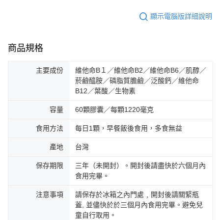
顯示電腦版詳細說明
商品規格
主要成份
維他命B１／維他命B2／維他命B6／肌醇／
菸鹼醯胺／磷脂質膽鹼／泛酸鈣／維他命
B12／葉酸／生物素
容量
60顆膠囊／每顆1220毫克
食用方法
每日1顆，早餐飯後食用，多食無益
產地
台灣
保存期限
三年（未開封）。開封後請盡快於六個月內
食用完畢。
注意事項
請保存於冰箱之內門處﹐開封後請關緊瓶
蓋, 並儘快於於三個月內食用完畢。避免兒
童自行取用。