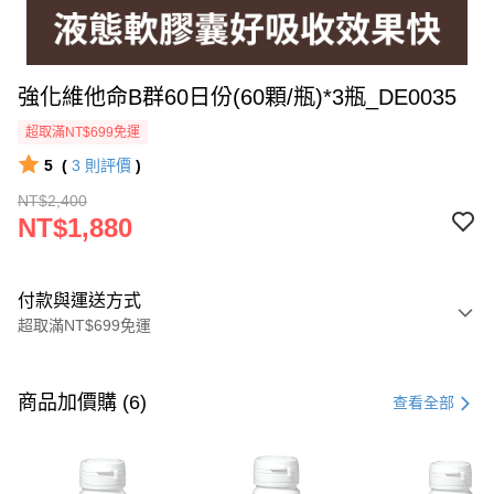
強化維他命B群60日份(60顆/瓶)*3瓶_DE0035
超取滿NT$699免運
5
(
3
則評價
)
NT$2,400
NT$1,880
付款與運送方式
超取滿NT$699免運
付款方式
信用卡一次付款
商品加價購 (6)
查看全部
超商取貨付款
LINE Pay