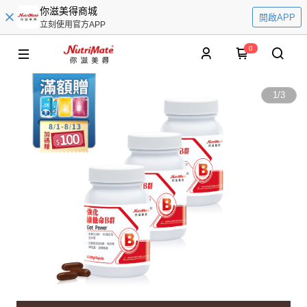
你滋美得商城
開啟APP
立刻使用官方APP
0
1
/
3