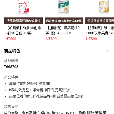
Apple Pay
街口支付
悠遊付
【加購價】強化維他命
【加購價】鎂鈣錠(10
【加購價】維生素
B群10日份(10顆/
顆/瓶)_A000384
1000玫瑰果實plu
Google Pay
瓶)_A000226
(10錠/瓶)*1瓶
NT$99
NT$99
NT$99
_A000425
全盈+PAY
商品特色
大哥付你分期
相關說明
商品編號
【大哥付你分期使用說明】
7668708
AFTEE先享後付
1.本服務由台灣大哥大提供，台灣大哥大用戶可立即使用無須另外申請。
2.付款方式選擇「大哥付你分期」，訂單成立後會自動跳轉到大哥付的交易
相關說明
商品特色
流程，驗證手機門號後，選擇欲分期的期數、繳款截止日，確認付款後即完
【關於「AFTEE先享後付」】
高單位B群,好吸收,效果快!
成交易。
Hami Point
AFTEE先享後付是「在收到商品之後才付款」的支付方式。 讓您購物簡單
3.實際核准額度、可分期數及費用金額請依後續交易確認頁面所載為準。
b群功效完整，讓你精神百倍,元氣滿分!
便利好安心！
相關說明
4.訂單成立30分鐘內，如未前往確認交易或遇審核未通過，訂單將自動取
１．簡單：不需註冊會員、不需綁卡、不需儲值。
高單位維他命b群推薦品牌─你滋美得高單位B群
「Hami Point」為中華電信所提供之點數服務，可於會員專區綁定中華電信
消。如遇「轉專審核」未通過狀況，表示未達大哥付你分期系統評分，恕無
２．便利：只要手機號碼，簡訊認證，即可結帳。
ATM付款
會員帳號後，即可在購物車使用 Hami Point 折抵消費金額 (1點等於1元)。
法說明評估內容。
３．安心：先確認商品／服務後，再付款。
銷售重點
【繳款方式說明】
1.分期款項不併入電信帳單，「大哥付你分期」於每月結算日後寄送繳費提
成分完整，含有高單位B群(包括B1,B2,B6,B12),膽鹼,肌醇,葉酸,菸
運送方式
【「AFTEE先享後付」結帳流程】