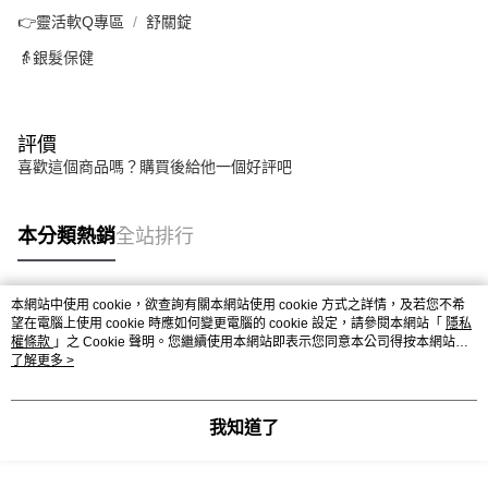
👉靈活軟Q專區
舒關錠
👵銀髮保健
評價
喜歡這個商品嗎？購買後給他一個好評吧
本分類熱銷
全站排行
本網站中使用 cookie，欲查詢有關本網站使用 cookie 方式之詳情，及若您不希
熱門標籤
望在電腦上使用 cookie 時應如何變更電腦的 cookie 設定，請參閱本網站「
隱私
權條款
」之 Cookie 聲明。您繼續使用本網站即表示您同意本公司得按本網站使
用條款之 Cookie 聲明使用 cookie。
了解更多 >
我知道了