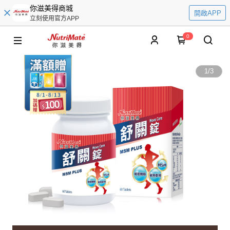
你滋美得商城
開啟APP
立刻使用官方APP
0
1
/
3