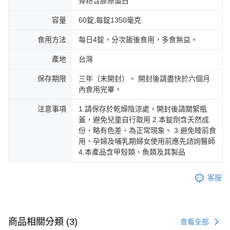
骨粉含膠原蛋白
容量
60錠,每錠1350毫克
食用方法
每日4錠，分次飯後食用，多食無益。
產地
台灣
保存期限
三年（未開封）。 開封後請盡快於六個月
內食用完畢。
注意事項
1.請保存於乾燥陰涼處，開封後請關緊瓶
蓋，避免兒童自行取用 2.本錠劑含天然成
份，略有色差，為正常現象。 3.避免睡前食
用、孕婦及哺乳期婦女使用前應先諮詢醫師
4.本產品含甲殼類、魚類及其製品
客服
商品相關分類 (3)
查看全部