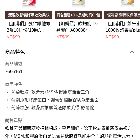
街口支付
悠遊付
【加購價】強化維他命
【加購價】鎂鈣錠(10
【加購價】維生素
B群10日份(10顆/
顆/瓶)_A000384
1000玫瑰果實plu
Google Pay
瓶)_A000226
(10錠/瓶)*1瓶
NT$99
NT$99
NT$99
_A000425
全盈+PAY
商品特色
大哥付你分期
相關說明
商品編號
【大哥付你分期使用說明】
7666161
AFTEE先享後付
1.本服務由台灣大哥大提供，台灣大哥大用戶可立即使用無須另外申請。
2.付款方式選擇「大哥付你分期」，訂單成立後會自動跳轉到大哥付的交易
相關說明
商品特色
流程，驗證手機門號後，選擇欲分期的期數、繳款截止日，確認付款後即完
【關於「AFTEE先享後付」】
葡萄糖胺+軟骨素+MSM-健康靈活金三角
成交易。
Hami Point
AFTEE先享後付是「在收到商品之後才付款」的支付方式。 讓您購物簡單
3.實際核准額度、可分期數及費用金額請依後續交易確認頁面所載為準。
特別添加膠原蛋白，讓葡萄糖胺錠功能更全面
便利好安心！
相關說明
4.訂單成立30分鐘內，如未前往確認交易或遇審核未通過，訂單將自動取
１．簡單：不需註冊會員、不需綁卡、不需儲值。
葡萄糖胺+軟骨素推薦首選你滋美得-舒關錠
「Hami Point」為中華電信所提供之點數服務，可於會員專區綁定中華電信
消。如遇「轉專審核」未通過狀況，表示未達大哥付你分期系統評分，恕無
２．便利：只要手機號碼，簡訊認證，即可結帳。
ATM付款
會員帳號後，即可在購物車使用 Hami Point 折抵消費金額 (1點等於1元)。
法說明評估內容。
３．安心：先確認商品／服務後，再付款。
銷售重點
【繳款方式說明】
1.分期款項不併入電信帳單，「大哥付你分期」於每月結算日後寄送繳費提
軟骨素與葡萄糖胺相輔相成，鞏固關鍵，除了軟骨素推薦做為複方
運送方式
【「AFTEE先享後付」結帳流程】
醒簡訊。
１．於結帳方式選擇「AFTEE先享後付」後，將跳轉至「AFTEE先享後付」
外，MSM,和膠原蛋白是讓葡萄糖胺錠功能更全面的舒適靈活元素，
2.透過簡訊連結打開帳單後，可選擇「超商條碼／台灣大直營門市／銀行轉
全家取貨付款
結帳頁面，進行簡訊認證並確認金額後，即可完成結帳。