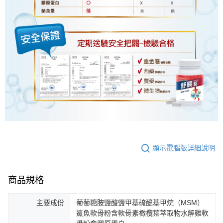
顯示電腦版詳細說明
商品規格
主要成份
葡萄糖胺鹽酸鹽甲基硫醯基甲烷（MSM）
鯊魚軟骨粉含軟骨素橄欖葉萃取物水解雞軟