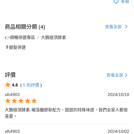
客服
商品相關分類 (4)
查看全部
👉順暢保健專區
大鶴極頂酵素
👵銀髮保健
評價
查看全部
4.6
(
5
則評價
)
slh4903
2024/10/18
大鶴極頂酵素-褐藻醣膠新配方，甜甜的特殊味道，我們全家人都很
喜愛。
slh4903
2024/10/02