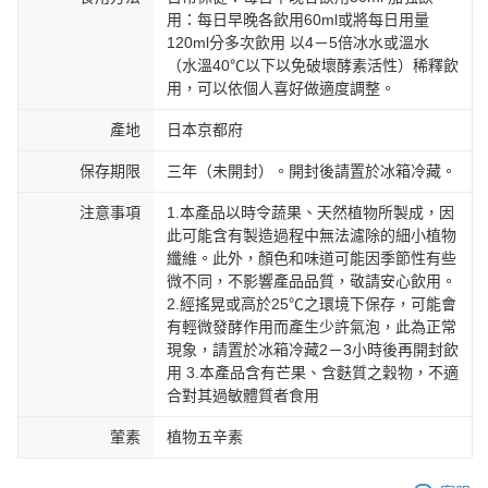
用：每日早晚各飲用60ml或將每日用量
120ml分多次飲用 以4－5倍冰水或溫水
（水溫40℃以下以免破壞酵素活性）稀釋飲
用，可以依個人喜好做適度調整。
產地
日本京都府
保存期限
三年（未開封）。開封後請置於冰箱冷藏。
注意事項
1.本產品以時令蔬果、天然植物所製成，因
此可能含有製造過程中無法濾除的細小植物
纖維。此外，顏色和味道可能因季節性有些
微不同，不影響產品品質，敬請安心飲用。
2.經搖晃或高於25℃之環境下保存，可能會
有輕微發酵作用而產生少許氣泡，此為正常
現象，請置於冰箱冷藏2－3小時後再開封飲
用 3.本產品含有芒果、含麩質之穀物，不適
合對其過敏體質者食用
葷素
植物五辛素