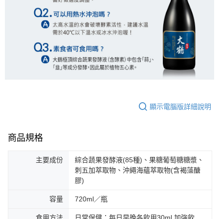
顯示電腦版詳細說明
商品規格
主要成份
綜合蔬果發酵液(85種)、果糖葡萄糖糖漿、
刺五加萃取物、沖繩海蘊萃取物(含褐藻醣
膠)
容量
720ml／瓶
食用方法
日常保健：每日早晚各飲用30ml 加強飲