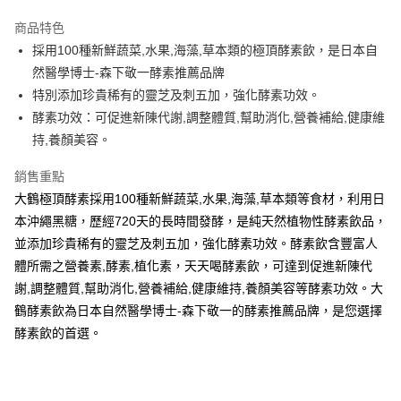
Apple Pay
商品特色
街口支付
採用100種新鮮蔬菜,水果,海藻,草本類的極頂酵素飲，是日本自
然醫學博士-森下敬一酵素推薦品牌
悠遊付
特別添加珍貴稀有的靈芝及刺五加，強化酵素功效。
Google Pay
酵素功效：可促進新陳代謝,調整體質,幫助消化,營養補給,健康維
持,養顏美容。
全盈+PAY
銷售重點
大哥付你分期
大鶴極頂酵素採用100種新鮮蔬菜,水果,海藻,草本類等食材，利用日
相關說明
本沖繩黑糖，歷經720天的長時間發酵，是純天然植物性酵素飲品，
【大哥付你分期使用說明】
AFTEE先享後付
1.本服務由台灣大哥大提供，台灣大哥大用戶可立即使用無須另外申請。
並添加珍貴稀有的靈芝及刺五加，強化酵素功效。酵素飲含豐富人
2.付款方式選擇「大哥付你分期」，訂單成立後會自動跳轉到大哥付的交易
相關說明
體所需之營養素,酵素,植化素，天天喝酵素飲，可達到促進新陳代
流程，驗證手機門號後，選擇欲分期的期數、繳款截止日，確認付款後即完
【關於「AFTEE先享後付」】
成交易。
謝,調整體質,幫助消化,營養補給,健康維持,養顏美容等酵素功效。大
Hami Point
AFTEE先享後付是「在收到商品之後才付款」的支付方式。 讓您購物簡單
3.實際核准額度、可分期數及費用金額請依後續交易確認頁面所載為準。
便利好安心！
鶴酵素飲為日本自然醫學博士-森下敬一的酵素推薦品牌，是您選擇
相關說明
4.訂單成立30分鐘內，如未前往確認交易或遇審核未通過，訂單將自動取
１．簡單：不需註冊會員、不需綁卡、不需儲值。
「Hami Point」為中華電信所提供之點數服務，可於會員專區綁定中華電信
酵素飲的首選。
消。如遇「轉專審核」未通過狀況，表示未達大哥付你分期系統評分，恕無
２．便利：只要手機號碼，簡訊認證，即可結帳。
ATM付款
會員帳號後，即可在購物車使用 Hami Point 折抵消費金額 (1點等於1元)。
法說明評估內容。
３．安心：先確認商品／服務後，再付款。
【繳款方式說明】
1.分期款項不併入電信帳單，「大哥付你分期」於每月結算日後寄送繳費提
運送方式
【「AFTEE先享後付」結帳流程】
醒簡訊。