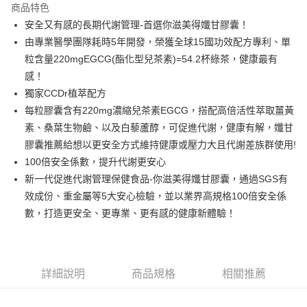
商品特色
Apple Pay
安全又有感的長期代謝管理-首選你滋美得孅甘膠囊！
由專業醫學團隊耗時5年開發，榮獲全球15國功效配方專利、單
街口支付
粒含量220mgEGCG(酯化型兒茶素)=54.2杯綠茶，健康最有
悠遊付
感！
獨家CCDr植萃配方
Google Pay
每粒膠囊含有220mg濃縮兒茶素EGCG，搭配高倍活性萃取薑黃
全盈+PAY
素、桑葉生物鹼、以及白藜蘆醇，可促進代謝，健康有解，孅甘
膠囊推薦給想以更安全方式維持健康或壓力大且代謝差族群使用!
大哥付你分期
100倍安全係數，提升代謝更安心
相關說明
新一代促進代謝管理保健食品-你滋美得孅甘膠囊，通過SGS有
【大哥付你分期使用說明】
AFTEE先享後付
1.本服務由台灣大哥大提供，台灣大哥大用戶可立即使用無須另外申請。
效成份、重金屬等5大安心檢驗，並以業界高規格100倍安全係
2.付款方式選擇「大哥付你分期」，訂單成立後會自動跳轉到大哥付的交易
相關說明
數，打造更安全、更專業、更有感的健康新體驗！
流程，驗證手機門號後，選擇欲分期的期數、繳款截止日，確認付款後即完
【關於「AFTEE先享後付」】
成交易。
Hami Point
AFTEE先享後付是「在收到商品之後才付款」的支付方式。 讓您購物簡單
3.實際核准額度、可分期數及費用金額請依後續交易確認頁面所載為準。
便利好安心！
相關說明
4.訂單成立30分鐘內，如未前往確認交易或遇審核未通過，訂單將自動取
１．簡單：不需註冊會員、不需綁卡、不需儲值。
「Hami Point」為中華電信所提供之點數服務，可於會員專區綁定中華電信
消。如遇「轉專審核」未通過狀況，表示未達大哥付你分期系統評分，恕無
２．便利：只要手機號碼，簡訊認證，即可結帳。
詳細說明
商品規格
相關推薦
ATM付款
會員帳號後，即可在購物車使用 Hami Point 折抵消費金額 (1點等於1元)。
法說明評估內容。
３．安心：先確認商品／服務後，再付款。
【繳款方式說明】
1.分期款項不併入電信帳單，「大哥付你分期」於每月結算日後寄送繳費提