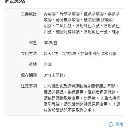
商品規格
主要成份
內容物：綠茶萃取物、薑黃萃取物、桑葉萃
取物、葡萄皮萃取物、硬脂酸鎂 膠囊殼：
明膠、二氧化鈦、食用紅色六號、食用黃色
四號、硫酸月桂酯鈉、食用藍色一號、純水
容量
30粒/盒
食用方法
每天1次，每次1粒，於餐後搭配溫水吞服
產地
台灣
保存期限
3年(未開封)
注意事項
1.均衡飲食及適量運動為身體健康之基礎。
產品非藥品，供保健用，罹病者仍需就醫。
請依建議攝取量食用，勿過量。 2.重大疾病
及孕乳婦，請先洽詢醫師意見再食用。 3.請
放置於嬰幼兒不易取得之處。
客服