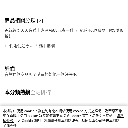
商品相關分類 (2)
爸氣簽到天天有禮｜專區+588元多一件
足球Hot同慶⚽｜限定組5
折起
👉代謝促進專區
孅甘膠囊
評價
喜歡這個商品嗎？購買後給他一個好評吧
本分類熱銷
全站排行
本網站中使用 cookie，欲查詢有關本網站使用 cookie 方式之詳情，及若您不希
熱門標籤
望在電腦上使用 cookie 時應如何變更電腦的 cookie 設定，請參閱本網站「
隱私
權條款
」之 Cookie 聲明。您繼續使用本網站即表示您同意本公司得按本網站使
用條款之 Cookie 聲明使用 cookie。
了解更多 >