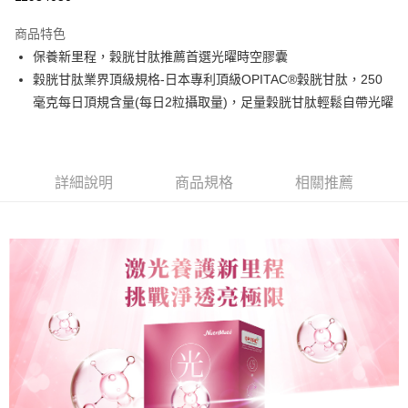
LINE Pay
商品特色
Apple Pay
保養新里程，穀胱甘肽推薦首選光曜時空膠囊
穀胱甘肽業界頂級規格-日本專利頂級OPITAC®穀胱甘肽，250
街口支付
毫克每日頂規含量(每日2粒攝取量)，足量穀胱甘肽輕鬆自帶光曜
悠遊付
Google Pay
詳細說明
商品規格
相關推薦
全盈+PAY
大哥付你分期
相關說明
【大哥付你分期使用說明】
AFTEE先享後付
1.本服務由台灣大哥大提供，台灣大哥大用戶可立即使用無須另外申請。
2.付款方式選擇「大哥付你分期」，訂單成立後會自動跳轉到大哥付的交易
相關說明
流程，驗證手機門號後，選擇欲分期的期數、繳款截止日，確認付款後即完
【關於「AFTEE先享後付」】
成交易。
Hami Point
AFTEE先享後付是「在收到商品之後才付款」的支付方式。 讓您購物簡單
3.實際核准額度、可分期數及費用金額請依後續交易確認頁面所載為準。
便利好安心！
相關說明
4.訂單成立30分鐘內，如未前往確認交易或遇審核未通過，訂單將自動取
１．簡單：不需註冊會員、不需綁卡、不需儲值。
「Hami Point」為中華電信所提供之點數服務，可於會員專區綁定中華電信
消。如遇「轉專審核」未通過狀況，表示未達大哥付你分期系統評分，恕無
２．便利：只要手機號碼，簡訊認證，即可結帳。
ATM付款
會員帳號後，即可在購物車使用 Hami Point 折抵消費金額 (1點等於1元)。
法說明評估內容。
３．安心：先確認商品／服務後，再付款。