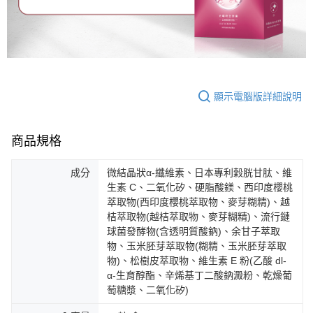
顯示電腦版詳細說明
商品規格
成分
微結晶狀α-纖維素、日本專利穀胱甘肽、維
生素 C、二氧化矽、硬脂酸鎂、西印度櫻桃
萃取物(西印度櫻桃萃取物、麥芽糊精)、越
桔萃取物(越桔萃取物、麥芽糊精)、流行鏈
球菌發酵物(含透明質酸鈉)、余甘子萃取
物、玉米胚芽萃取物(糊精、玉米胚芽萃取
物)、松樹皮萃取物、維生素 E 粉(乙酸 dl-
α-生育醇酯、辛烯基丁二酸鈉澱粉、乾燥葡
萄糖漿、二氧化矽)