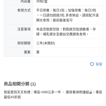
內容量
30粒/盒
食用方式
平日保養：每日1粒；加強保養：每日2粒
，一日請勿超過2粒,多食無益。請搭配冷溫
開水食用，飯前飯後皆可
注意事項
本品含穀胱甘肽，對穀胱甘肽過敏者、孕
婦、哺乳婦女及嬰幼兒應避免食用。
保存期限
三年(未開封)
葷素
葷
客服
商品相關分類 (1)
爸氣簽到天天有禮｜專區+588元多一件
連夜看球修護組🔮｜專區
最低45折起