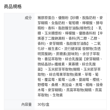
商品規格
成分
豬膠原蛋白、優酪粉【砂糖、脫脂奶粉、麥
芽糊精、全脂奶粉、葡萄糖、檸檬酸、酵母
精粉、香料、脂肪酸甘油酯(植物性)】、乳
糖、玉米糖漿粉、檸檬酸、優酪香料粉【辛
烯基丁二酸鈉澱粉、香料(丙二醇、乙醇、
香料)、麥芽糊精、脂肪酸甘油酯】、二氧
化矽、維生素C、流行鏈球菌 發酵物(含透
明質酸鈉)、蔗糖素(甜味劑)、余甘子萃取
物、番茄萃取物、綜合乳酸菌【麥芽糊精、
微結晶狀α-纖維素、果寡糖、綜合乳酸
菌】、玉米胚芽萃取物(糊精、玉米胚芽萃
取物)、綜合莓果萃取物(蘋果、草莓、葡
萄、覆盆莓、藍莓、山桑、蔓越莓、櫻桃、
野櫻莓、桑椹、黑加侖、黑莓、楊梅、接骨
木莓、麥芽糊精)、燕窩萃取物(糊精、燕窩
萃取物)、生物素
內容量
30包/盒