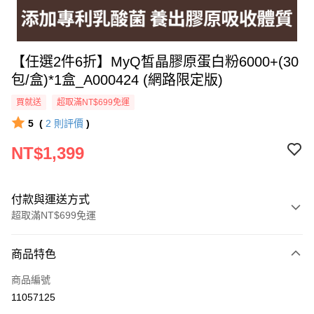
【任選2件6折】MyQ皙晶膠原蛋白粉6000+(30
包/盒)*1盒_A000424 (網路限定版)
買就送
超取滿NT$699免運
5
(
2
則評價
)
NT$1,399
付款與運送方式
超取滿NT$699免運
付款方式
商品特色
信用卡一次付款
商品編號
超商取貨付款
11057125