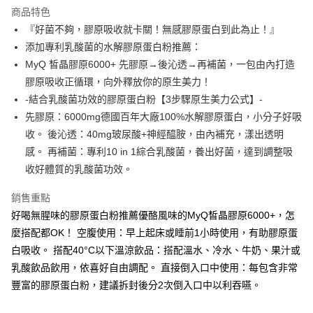
LINE Pay
商品特色
Apple Pay
『好菌不夠，膠原吸收就卡關！無感膠原蛋白到此為止！』
添加專利乳酸菌的水解膠原蛋白粉推薦：
街口支付
MyQ 皙晶膠原6000+ 先膠原→後沁透→再補菌，一包由內打造
悠遊付
膠原吸收正循環，向外釋放你的原生美力！
-結合乳酸菌功效的膠原蛋白粉【3步驟原生美力公式】-
Google Pay
先膠原：6000mg德國百年大廠100%水解膠原蛋白，小分子好吸
全盈+PAY
收。 後沁透：40mg玻尿酸+神經醯胺，由內補充，漾出透明
感。 再補菌：專利10 in 1綜合乳酸菌，養出好菌，達到調整吸
大哥付你分期
收好體質的乳酸菌功效。
相關說明
【大哥付你分期使用說明】
銷售重點
AFTEE先享後付
1.本服務由台灣大哥大提供，台灣大哥大用戶可立即使用無須另外申請。
2.付款方式選擇「大哥付你分期」，訂單成立後會自動跳轉到大哥付的交易
好喝無腥味的膠原蛋白粉推薦優酪風味的MyQ皙晶膠原6000+，怎
相關說明
流程，驗證手機門號後，選擇欲分期的期數、繳款截止日，確認付款後即完
【關於「AFTEE先享後付」】
麼搭配都OK！ 空腹使用：早上起床或睡前1小時使用，有助膠原蛋
成交易。
Hami Point
AFTEE先享後付是「在收到商品之後才付款」的支付方式。 讓您購物簡單
白吸收。 搭配40°C以下溫涼飲品：搭配溫水、冷水、牛奶、果汁或
3.實際核准額度、可分期數及費用金額請依後續交易確認頁面所載為準。
便利好安心！
相關說明
4.訂單成立30分鐘內，如未前往確認交易或遇審核未通過，訂單將自動取
乳酸飲品飲用，依喜好自由調配。 直接倒入口中使用：每包含非常
１．簡單：不需註冊會員、不需綁卡、不需儲值。
「Hami Point」為中華電信所提供之點數服務，可於會員專區綁定中華電信
消。如遇「轉專審核」未通過狀況，表示未達大哥付你分期系統評分，恕無
２．便利：只要手機號碼，簡訊認證，即可結帳。
ATM付款
豐富的膠原蛋白粉，建議拆封後分2次倒入口中以利吞嚥。
會員帳號後，即可在購物車使用 Hami Point 折抵消費金額 (1點等於1元)。
法說明評估內容。
３．安心：先確認商品／服務後，再付款。
【繳款方式說明】