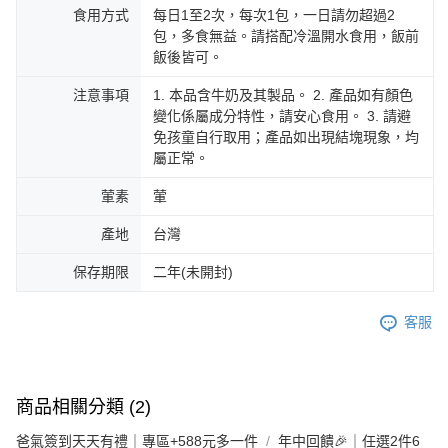
食用方式
每日1至2次，每次1包，一日請勿超過2
包，多食無益。請搭配冷溫開水食用，飯前
飯後皆可。
注意事項
1. 本品含牛奶及其製品。 2. 產品如有顏色
變化係屬成分特性，請安心食用。 3. 請避
免孩童自行取用；產品如出現結塊現象，均
屬正常。
葷素
葷
產地
台灣
保存期限
二年(未開封)
客服
商品相關分類 (2)
爸氣簽到天天有禮｜專區+588元多一件
年中回饋🎉｜任選2件6