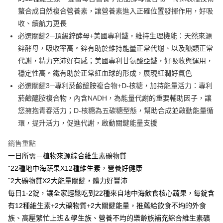
１．於結帳方式選擇「AFTEE先享後付」後，將跳轉至「AFTEE先享後付」
2.透過簡訊連結打開帳單後，可選擇「超商條碼／台灣大直營門市／銀行轉
螯合成自然複合營養素，讓營養素進入正確位置發揮作用，好吸
全家取貨付款
結帳頁面，進行簡訊認證並確認金額後，即可完成結帳。
帳／街口支付／iPASS MONEY」等通路繳費。
２．訂單成立數日內，您將收到繳費通知簡訊。
收、續航力更長
每筆NT$60，滿NT$699(含以上)免運費
３．收到繳費通知簡訊後14天內，點擊此簡訊中的連結，可透過四大超商／
必選關鍵2─頂級鋅酵母+美國專利鐵，維持生理機能：天然來源
【注意事項】
ATM／網路銀行／等多元方式進行付款，方視為交易完成。
付款後全家取貨
1.本服務係由「台灣大哥大股份有限公司」（以下簡稱本公司）所提供，讓
鋅酵母，吸收率高。鋅有助於維持能量正常代謝、以及醣類正常
※ 請注意：結帳手續完成當下不需立刻繳費，但若您需要取消訂單，請聯絡
用戶於交易時，得透過本服務購買商品或服務，並由商店將買賣／分期付款
每筆NT$60，滿NT$699(含以上)免運費
購買商品的店家。未經商家同意取消之訂單仍視為有效，需透過AFTEE先享
代謝，精力充沛好有感；美國專利甘氨酸亞鐵，好吸收與運用，
買賣價金債權讓與本公司後，依約使用本公司帳單繳交帳款。
後付繳納相關費用。
2.基於同意付款使用「大哥付你分期」之契約關係目的，商店將以您的個人
穩定性高。鐵有助於正常紅血球的形成，展現紅潤好氣色
萊爾富取貨付款
※ 交易是否成功請以「AFTEE先享後付 」之結帳頁面顯示為準，若有關於
資料（包含姓名、電話或地址）提供予台灣大哥大進項蒐集、處理及利用，
是否繳費成功／繳費後需取消欲退款等相關疑問，請聯繫「AFTEE先享後付
必選關鍵3─專利菸鹼醯胺複合物+D-核糖，加持能量活力：專利
每筆NT$60，滿NT$1,000(含以上)免運費
由本公司與您本人進行分期帳單所需資料之確認、核對及更正。
客戶支援中心」
https://netprotections.freshdesk.com/support/home
菸鹼醯胺複合物，內含NADH，為能量代謝的重要輔助因子，讓
3.完整用戶服務條款，請詳閱以下連結：
https://oppay.tw/userRule
付款後萊爾富取貨
您擁抱青春活力；D-核糖為五碳糖型態，幫助合成並啟動能量循
【注意事項】
每筆NT$60，滿NT$1,000(含以上)免運費
１．透過由恩沛科技股份有限公司提供之「AFTEE先享後付」服務完成之交
環，提升活力，促進代謝，啟動關鍵能量支援
易，需依本服務之必要範圍內提供個人資料，並將交易相關給付款項請求債
7-11取貨付款
權轉讓予恩沛科技股份有限公司。
銷售重點
２．關於個人資料處理事宜，請瀏覽以下網址：
每筆NT$60，滿NT$699(含以上)免運費
一日所需－植物來源綜合維生素礦物質
https://aftee.tw/terms/#terms3
３．未成年的使用者請事先徵得法定代理人或監護人之同意方可使用
ˇ22種地中海蔬果X12種維生素，營養好健康
付款後7-11取貨
「AFTEE先享後付」，若未經同意申辦者引起之損失，本公司不負相關責
ˇ2大礦物質X2大能量關鍵，體力好豐沛
任。
每筆NT$60，滿NT$699(含以上)免運費
４．使用「AFTEE先享後付」時，將依據個別帳號之用戶狀況，依本公司即
每日1-2錠，讓全家輕鬆吃到22種來自地中海飲食核心蔬果，每錠含
時審查核予不同之上限額度；若仍有額度不足之情形，本公司將視審查結果
宅配
有12種維生素+2大礦物質+2大關鍵能量，推薦給飲食不均的外食
請求用戶進行身份認證。
每筆NT$120，滿NT$1,000(含以上)免運費
族、高壓繁忙上班＆學生族、營養不均的樂齡族補充綜合維生素礦
５．嚴禁一人註冊多個帳號或使用他人資訊註冊。若發現惡意使用之情形，