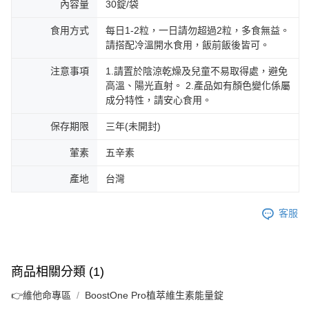
內容量
30錠/袋
食用方式
每日1-2粒，一日請勿超過2粒，多食無益。
請搭配冷溫開水食用，飯前飯後皆可。
注意事項
1.請置於陰涼乾燥及兒童不易取得處，避免
高溫、陽光直射。 2.產品如有顏色變化係屬
成分特性，請安心食用。
保存期限
三年(未開封)
葷素
五辛素
產地
台灣
客服
商品相關分類 (1)
👉維他命專區
BoostOne Pro植萃維生素能量錠