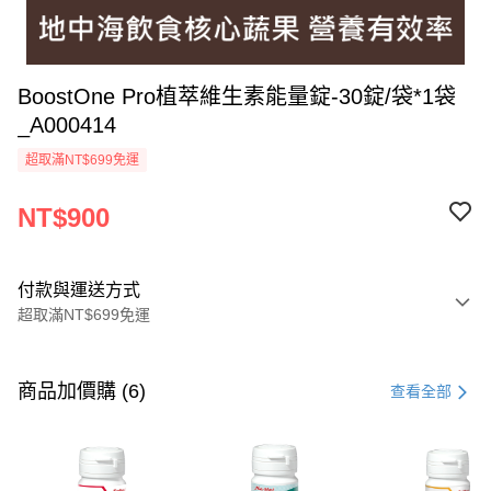
BoostOne Pro植萃維生素能量錠-30錠/袋*1袋
_A000414
超取滿NT$699免運
NT$900
付款與運送方式
超取滿NT$699免運
付款方式
信用卡一次付款
商品加價購 (6)
查看全部
超商取貨付款
LINE Pay