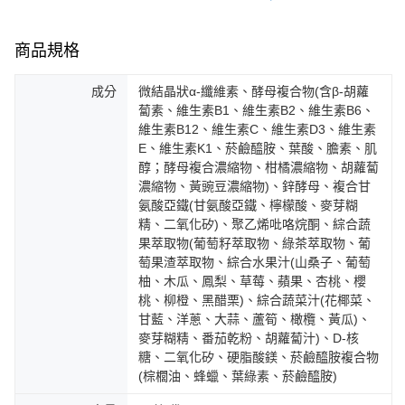
商品規格
成分
微結晶狀α-纖維素、酵母複合物(含β-胡蘿
蔔素、維生素B1、維生素B2、維生素B6、
維生素B12、維生素C、維生素D3、維生素
E、維生素K1、菸鹼醯胺、葉酸、膽素、肌
醇；酵母複合濃縮物、柑橘濃縮物、胡蘿蔔
濃縮物、黃豌豆濃縮物)、鋅酵母、複合甘
氨酸亞鐵(甘氨酸亞鐵、檸檬酸、麥芽糊
精、二氧化矽)、聚乙烯吡咯烷酮、綜合蔬
果萃取物(葡萄籽萃取物、綠茶萃取物、葡
萄果渣萃取物、綜合水果汁(山桑子、葡萄
柚、木瓜、鳳梨、草莓、蘋果、杏桃、櫻
桃、柳橙、黑醋栗)、綜合蔬菜汁(花椰菜、
甘藍、洋蔥、大蒜、蘆筍、橄欖、黃瓜)、
麥芽糊精、番茄乾粉、胡蘿蔔汁)、D-核
糖、二氧化矽、硬脂酸鎂、菸鹼醯胺複合物
(棕櫚油、蜂蠟、葉綠素、菸鹼醯胺)