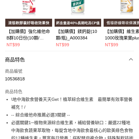
Apple Pay
街口支付
悠遊付
【加購價】強化維他命
【加購價】鎂鈣錠(10
【加購價】維生素
B群10日份(10顆/
顆/瓶)_A000384
1000玫瑰果實plu
Google Pay
瓶)_A000226
(10錠/瓶)*1瓶
NT$99
NT$99
NT$99
_A000425
全盈+PAY
商品特色
大哥付你分期
相關說明
商品編號
【大哥付你分期使用說明】
10536818
AFTEE先享後付
1.本服務由台灣大哥大提供，台灣大哥大用戶可立即使用無須另外申請。
2.付款方式選擇「大哥付你分期」，訂單成立後會自動跳轉到大哥付的交易
相關說明
商品特色
流程，驗證手機門號後，選擇欲分期的期數、繳款截止日，確認付款後即完
【關於「AFTEE先享後付」】
\地中海飲食營養天天Get！植萃綜合維生素 最簡單有效率營養
成交易。
Hami Point
AFTEE先享後付是「在收到商品之後才付款」的支付方式。 讓您購物簡單
3.實際核准額度、可分期數及費用金額請依後續交易確認頁面所載為準。
補充！/
便利好安心！
相關說明
4.訂單成立30分鐘內，如未前往確認交易或遇審核未通過，訂單將自動取
１．簡單：不需註冊會員、不需綁卡、不需儲值。
-- 綜合維他命推薦必選3關鍵 --
「Hami Point」為中華電信所提供之點數服務，可於會員專區綁定中華電信
消。如遇「轉專審核」未通過狀況，表示未達大哥付你分期系統評分，恕無
２．便利：只要手機號碼，簡訊認證，即可結帳。
ATM付款
會員帳號後，即可在購物車使用 Hami Point 折抵消費金額 (1點等於1元)。
法說明評估內容。
必選關鍵1─植物來源綜合維生素，補給營養缺口：嚴選22種地
３．安心：先確認商品／服務後，再付款。
【繳款方式說明】
中海飲食蔬果萃取物，每錠含地中海飲食最核心的歐美綠色食物
1.分期款項不併入電信帳單，「大哥付你分期」於每月結算日後寄送繳費提
運送方式
【「AFTEE先享後付」結帳流程】
的12種維生素，豐富每日營養；搭配酵母複合物，特殊製程技術
醒簡訊。