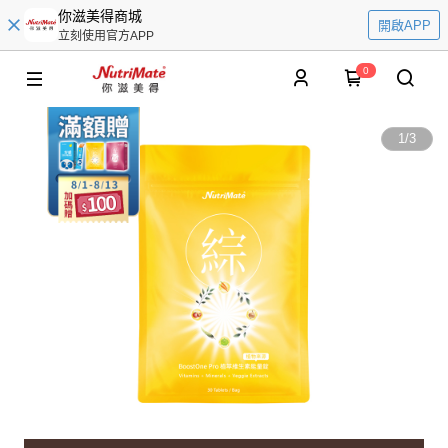
你滋美得商城
開啟APP
立刻使用官方APP
0
1
/
3