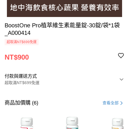
BoostOne Pro植萃維生素能量錠-30錠/袋*1袋
_A000414
超取滿NT$699免運
NT$900
付款與運送方式
超取滿NT$699免運
付款方式
信用卡一次付款
商品加價購 (6)
查看全部
超商取貨付款
LINE Pay