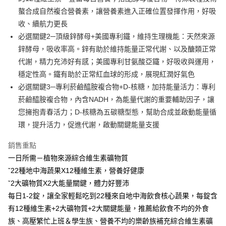
１．於結帳方式選擇「AFTEE先享後付」後，將跳轉至「AFTEE先享後付」
2.透過簡訊連結打開帳單後，可選擇「超商條碼／台灣大直營門市／銀行轉
螯合成自然複合營養素，讓營養素進入正確位置發揮作用，好吸
全家取貨付款
結帳頁面，進行簡訊認證並確認金額後，即可完成結帳。
帳／街口支付／iPASS MONEY」等通路繳費。
２．訂單成立數日內，您將收到繳費通知簡訊。
收、續航力更長
每筆NT$60，滿NT$699(含以上)免運費
３．收到繳費通知簡訊後14天內，點擊此簡訊中的連結，可透過四大超商／
必選關鍵2─頂級鋅酵母+美國專利鐵，維持生理機能：天然來源
【注意事項】
ATM／網路銀行／等多元方式進行付款，方視為交易完成。
付款後全家取貨
1.本服務係由「台灣大哥大股份有限公司」（以下簡稱本公司）所提供，讓
鋅酵母，吸收率高。鋅有助於維持能量正常代謝、以及醣類正常
※ 請注意：結帳手續完成當下不需立刻繳費，但若您需要取消訂單，請聯絡
用戶於交易時，得透過本服務購買商品或服務，並由商店將買賣／分期付款
每筆NT$60，滿NT$699(含以上)免運費
購買商品的店家。未經商家同意取消之訂單仍視為有效，需透過AFTEE先享
代謝，精力充沛好有感；美國專利甘氨酸亞鐵，好吸收與運用，
買賣價金債權讓與本公司後，依約使用本公司帳單繳交帳款。
後付繳納相關費用。
2.基於同意付款使用「大哥付你分期」之契約關係目的，商店將以您的個人
穩定性高。鐵有助於正常紅血球的形成，展現紅潤好氣色
萊爾富取貨付款
※ 交易是否成功請以「AFTEE先享後付 」之結帳頁面顯示為準，若有關於
資料（包含姓名、電話或地址）提供予台灣大哥大進項蒐集、處理及利用，
是否繳費成功／繳費後需取消欲退款等相關疑問，請聯繫「AFTEE先享後付
必選關鍵3─專利菸鹼醯胺複合物+D-核糖，加持能量活力：專利
每筆NT$60，滿NT$1,000(含以上)免運費
由本公司與您本人進行分期帳單所需資料之確認、核對及更正。
客戶支援中心」
https://netprotections.freshdesk.com/support/home
菸鹼醯胺複合物，內含NADH，為能量代謝的重要輔助因子，讓
3.完整用戶服務條款，請詳閱以下連結：
https://oppay.tw/userRule
付款後萊爾富取貨
您擁抱青春活力；D-核糖為五碳糖型態，幫助合成並啟動能量循
【注意事項】
每筆NT$60，滿NT$1,000(含以上)免運費
１．透過由恩沛科技股份有限公司提供之「AFTEE先享後付」服務完成之交
環，提升活力，促進代謝，啟動關鍵能量支援
易，需依本服務之必要範圍內提供個人資料，並將交易相關給付款項請求債
7-11取貨付款
權轉讓予恩沛科技股份有限公司。
銷售重點
２．關於個人資料處理事宜，請瀏覽以下網址：
每筆NT$60，滿NT$699(含以上)免運費
一日所需－植物來源綜合維生素礦物質
https://aftee.tw/terms/#terms3
３．未成年的使用者請事先徵得法定代理人或監護人之同意方可使用
ˇ22種地中海蔬果X12種維生素，營養好健康
付款後7-11取貨
「AFTEE先享後付」，若未經同意申辦者引起之損失，本公司不負相關責
ˇ2大礦物質X2大能量關鍵，體力好豐沛
任。
每筆NT$60，滿NT$699(含以上)免運費
４．使用「AFTEE先享後付」時，將依據個別帳號之用戶狀況，依本公司即
每日1-2錠，讓全家輕鬆吃到22種來自地中海飲食核心蔬果，每錠含
時審查核予不同之上限額度；若仍有額度不足之情形，本公司將視審查結果
宅配
有12種維生素+2大礦物質+2大關鍵能量，推薦給飲食不均的外食
請求用戶進行身份認證。
每筆NT$120，滿NT$1,000(含以上)免運費
族、高壓繁忙上班＆學生族、營養不均的樂齡族補充綜合維生素礦
５．嚴禁一人註冊多個帳號或使用他人資訊註冊。若發現惡意使用之情形，