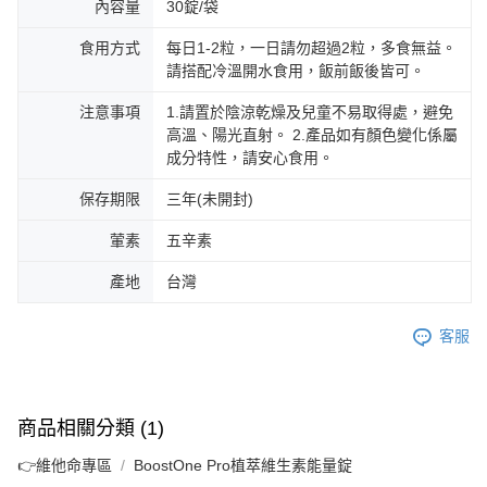
內容量
30錠/袋
食用方式
每日1-2粒，一日請勿超過2粒，多食無益。
請搭配冷溫開水食用，飯前飯後皆可。
注意事項
1.請置於陰涼乾燥及兒童不易取得處，避免
高溫、陽光直射。 2.產品如有顏色變化係屬
成分特性，請安心食用。
保存期限
三年(未開封)
葷素
五辛素
產地
台灣
客服
商品相關分類 (1)
👉維他命專區
BoostOne Pro植萃維生素能量錠