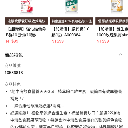
Apple Pay
街口支付
悠遊付
【加購價】強化維他命
【加購價】鎂鈣錠(10
【加購價】維生素
B群10日份(10顆/
顆/瓶)_A000384
1000玫瑰果實plu
Google Pay
瓶)_A000226
(10錠/瓶)*1瓶
NT$99
NT$99
NT$99
_A000425
全盈+PAY
商品特色
大哥付你分期
相關說明
商品編號
【大哥付你分期使用說明】
10536818
AFTEE先享後付
1.本服務由台灣大哥大提供，台灣大哥大用戶可立即使用無須另外申請。
2.付款方式選擇「大哥付你分期」，訂單成立後會自動跳轉到大哥付的交易
相關說明
商品特色
流程，驗證手機門號後，選擇欲分期的期數、繳款截止日，確認付款後即完
【關於「AFTEE先享後付」】
\地中海飲食營養天天Get！植萃綜合維生素 最簡單有效率營養
成交易。
Hami Point
AFTEE先享後付是「在收到商品之後才付款」的支付方式。 讓您購物簡單
3.實際核准額度、可分期數及費用金額請依後續交易確認頁面所載為準。
補充！/
便利好安心！
相關說明
4.訂單成立30分鐘內，如未前往確認交易或遇審核未通過，訂單將自動取
１．簡單：不需註冊會員、不需綁卡、不需儲值。
-- 綜合維他命推薦必選3關鍵 --
「Hami Point」為中華電信所提供之點數服務，可於會員專區綁定中華電信
消。如遇「轉專審核」未通過狀況，表示未達大哥付你分期系統評分，恕無
２．便利：只要手機號碼，簡訊認證，即可結帳。
ATM付款
會員帳號後，即可在購物車使用 Hami Point 折抵消費金額 (1點等於1元)。
法說明評估內容。
必選關鍵1─植物來源綜合維生素，補給營養缺口：嚴選22種地
３．安心：先確認商品／服務後，再付款。
【繳款方式說明】
中海飲食蔬果萃取物，每錠含地中海飲食最核心的歐美綠色食物
1.分期款項不併入電信帳單，「大哥付你分期」於每月結算日後寄送繳費提
運送方式
【「AFTEE先享後付」結帳流程】
的12種維生素，豐富每日營養；搭配酵母複合物，特殊製程技術
醒簡訊。