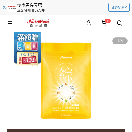
你滋美得商城
開啟APP
立刻使用官方APP
0
1
/
3