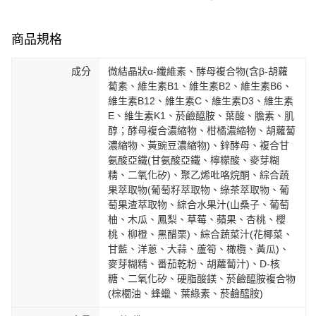
商品規格
成分
微結晶狀α-纖維素、酵母複合物(含β-胡蘿
蔔素、維生素B1、維生素B2、維生素B6、
維生素B12、維生素C、維生素D3、維生素
E、維生素K1、菸鹼醯胺、葉酸、膽素、肌
醇；酵母複合濃縮物、柑橘濃縮物、胡蘿蔔
濃縮物、黃豌豆濃縮物)、鋅酵母、複合甘
氨酸亞鐵(甘氨酸亞鐵、檸檬酸、麥芽糊
精、二氧化矽)、聚乙烯吡咯烷酮、綜合蔬
果萃取物(葡萄籽萃取物、綠茶萃取物、葡
萄果渣萃取物、綜合水果汁(山桑子、葡萄
柚、木瓜、鳳梨、草莓、蘋果、杏桃、櫻
桃、柳橙、黑醋栗)、綜合蔬菜汁(花椰菜、
甘藍、洋蔥、大蒜、蘆筍、橄欖、黃瓜)、
麥芽糊精、番茄乾粉、胡蘿蔔汁)、D-核
糖、二氧化矽、硬脂酸鎂、菸鹼醯胺複合物
(棕櫚油、蜂蠟、葉綠素、菸鹼醯胺)