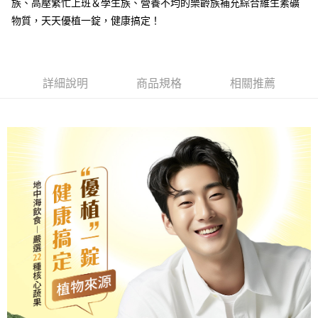
族、高壓繁忙上班＆學生族、營養不均的樂齡族補充綜合維生素礦
５．嚴禁一人註冊多個帳號或使用他人資訊註冊。若發現惡意使用之情形，
恩沛科技股份有限公司將有權停止該用戶之使用額度並採取法律行動。
物質，天天優植一錠，健康搞定！
宅配-離島
每筆NT$120，滿NT$1,000(含以上)免運費
詳細說明
商品規格
相關推薦