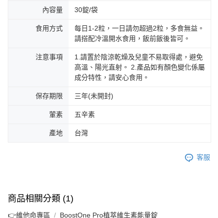
內容量
30錠/袋
食用方式
每日1-2粒，一日請勿超過2粒，多食無益。
請搭配冷溫開水食用，飯前飯後皆可。
注意事項
1.請置於陰涼乾燥及兒童不易取得處，避免
高溫、陽光直射。 2.產品如有顏色變化係屬
成分特性，請安心食用。
保存期限
三年(未開封)
葷素
五辛素
產地
台灣
客服
商品相關分類 (1)
👉維他命專區
BoostOne Pro植萃維生素能量錠