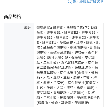
顯示電腦版詳細說明
商品規格
成分
微結晶狀α-纖維素、酵母複合物(含β-胡蘿
蔔素、維生素B1、維生素B2、維生素B6、
維生素B12、維生素C、維生素D3、維生素
E、維生素K1、菸鹼醯胺、葉酸、膽素、肌
醇；酵母複合濃縮物、柑橘濃縮物、胡蘿蔔
濃縮物、黃豌豆濃縮物)、鋅酵母、複合甘
氨酸亞鐵(甘氨酸亞鐵、檸檬酸、麥芽糊
精、二氧化矽)、聚乙烯吡咯烷酮、綜合蔬
果萃取物(葡萄籽萃取物、綠茶萃取物、葡
萄果渣萃取物、綜合水果汁(山桑子、葡萄
柚、木瓜、鳳梨、草莓、蘋果、杏桃、櫻
桃、柳橙、黑醋栗)、綜合蔬菜汁(花椰菜、
甘藍、洋蔥、大蒜、蘆筍、橄欖、黃瓜)、
麥芽糊精、番茄乾粉、胡蘿蔔汁)、D-核
糖、二氧化矽、硬脂酸鎂、菸鹼醯胺複合物
(棕櫚油、蜂蠟、葉綠素、菸鹼醯胺)