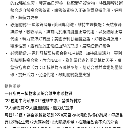
運送方式
【「AFTEE先享後付」結帳流程】
的12種維生素，豐富每日營養；搭配酵母複合物，特殊製程技術
醒簡訊。
１．於結帳方式選擇「AFTEE先享後付」後，將跳轉至「AFTEE先享後付」
2.透過簡訊連結打開帳單後，可選擇「超商條碼／台灣大直營門市／銀行轉
螯合成自然複合營養素，讓營養素進入正確位置發揮作用，好吸
全家取貨付款
結帳頁面，進行簡訊認證並確認金額後，即可完成結帳。
帳／街口支付／iPASS MONEY」等通路繳費。
２．訂單成立數日內，您將收到繳費通知簡訊。
收、續航力更長
每筆NT$60，滿NT$699(含以上)免運費
３．收到繳費通知簡訊後14天內，點擊此簡訊中的連結，可透過四大超商／
必選關鍵2─頂級鋅酵母+美國專利鐵，維持生理機能：天然來源
【注意事項】
ATM／網路銀行／等多元方式進行付款，方視為交易完成。
付款後全家取貨
1.本服務係由「台灣大哥大股份有限公司」（以下簡稱本公司）所提供，讓
鋅酵母，吸收率高。鋅有助於維持能量正常代謝、以及醣類正常
※ 請注意：結帳手續完成當下不需立刻繳費，但若您需要取消訂單，請聯絡
用戶於交易時，得透過本服務購買商品或服務，並由商店將買賣／分期付款
每筆NT$60，滿NT$699(含以上)免運費
購買商品的店家。未經商家同意取消之訂單仍視為有效，需透過AFTEE先享
代謝，精力充沛好有感；美國專利甘氨酸亞鐵，好吸收與運用，
買賣價金債權讓與本公司後，依約使用本公司帳單繳交帳款。
後付繳納相關費用。
2.基於同意付款使用「大哥付你分期」之契約關係目的，商店將以您的個人
穩定性高。鐵有助於正常紅血球的形成，展現紅潤好氣色
萊爾富取貨付款
※ 交易是否成功請以「AFTEE先享後付 」之結帳頁面顯示為準，若有關於
資料（包含姓名、電話或地址）提供予台灣大哥大進項蒐集、處理及利用，
是否繳費成功／繳費後需取消欲退款等相關疑問，請聯繫「AFTEE先享後付
必選關鍵3─專利菸鹼醯胺複合物+D-核糖，加持能量活力：專利
每筆NT$60，滿NT$1,000(含以上)免運費
由本公司與您本人進行分期帳單所需資料之確認、核對及更正。
客戶支援中心」
https://netprotections.freshdesk.com/support/home
菸鹼醯胺複合物，內含NADH，為能量代謝的重要輔助因子，讓
3.完整用戶服務條款，請詳閱以下連結：
https://oppay.tw/userRule
付款後萊爾富取貨
您擁抱青春活力；D-核糖為五碳糖型態，幫助合成並啟動能量循
【注意事項】
每筆NT$60，滿NT$1,000(含以上)免運費
１．透過由恩沛科技股份有限公司提供之「AFTEE先享後付」服務完成之交
環，提升活力，促進代謝，啟動關鍵能量支援
易，需依本服務之必要範圍內提供個人資料，並將交易相關給付款項請求債
7-11取貨付款
權轉讓予恩沛科技股份有限公司。
銷售重點
２．關於個人資料處理事宜，請瀏覽以下網址：
每筆NT$60，滿NT$699(含以上)免運費
一日所需－植物來源綜合維生素礦物質
https://aftee.tw/terms/#terms3
３．未成年的使用者請事先徵得法定代理人或監護人之同意方可使用
ˇ22種地中海蔬果X12種維生素，營養好健康
付款後7-11取貨
「AFTEE先享後付」，若未經同意申辦者引起之損失，本公司不負相關責
ˇ2大礦物質X2大能量關鍵，體力好豐沛
任。
每筆NT$60，滿NT$699(含以上)免運費
４．使用「AFTEE先享後付」時，將依據個別帳號之用戶狀況，依本公司即
每日1-2錠，讓全家輕鬆吃到22種來自地中海飲食核心蔬果，每錠含
時審查核予不同之上限額度；若仍有額度不足之情形，本公司將視審查結果
宅配
有12種維生素+2大礦物質+2大關鍵能量，推薦給飲食不均的外食
請求用戶進行身份認證。
每筆NT$120，滿NT$1,000(含以上)免運費