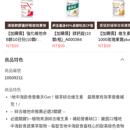
Apple Pay
街口支付
悠遊付
【加購價】強化維他命
【加購價】鎂鈣錠(10
【加購價】維生素
B群10日份(10顆/
顆/瓶)_A000384
1000玫瑰果實plu
Google Pay
瓶)_A000226
(10錠/瓶)*1瓶
NT$99
NT$99
NT$99
_A000425
全盈+PAY
商品特色
大哥付你分期
相關說明
商品編號
【大哥付你分期使用說明】
10509211
AFTEE先享後付
1.本服務由台灣大哥大提供，台灣大哥大用戶可立即使用無須另外申請。
2.付款方式選擇「大哥付你分期」，訂單成立後會自動跳轉到大哥付的交易
相關說明
商品特色
流程，驗證手機門號後，選擇欲分期的期數、繳款截止日，確認付款後即完
【關於「AFTEE先享後付」】
\地中海飲食營養天Get！植萃綜合維生素 最簡單有效率營養補
成交易。
Hami Point
AFTEE先享後付是「在收到商品之後才付款」的支付方式。 讓您購物簡單
3.實際核准額度、可分期數及費用金額請依後續交易確認頁面所載為準。
充！/
便利好安心！
相關說明
4.訂單成立30分鐘內，如未前往確認交易或遇審核未通過，訂單將自動取
１．簡單：不需註冊會員、不需綁卡、不需儲值。
-- 綜合維他命推薦必選3關鍵 --
「Hami Point」為中華電信所提供之點數服務，可於會員專區綁定中華電信
消。如遇「轉專審核」未通過狀況，表示未達大哥付你分期系統評分，恕無
２．便利：只要手機號碼，簡訊認證，即可結帳。
ATM付款
會員帳號後，即可在購物車使用 Hami Point 折抵消費金額 (1點等於1元)。
法說明評估內容。
必選關鍵1─植物來源綜合維生素，補給營養缺口：嚴選22種地
３．安心：先確認商品／服務後，再付款。
【繳款方式說明】
中海飲食蔬果萃取物，每錠含地中海飲食最核心的歐美綠色食物
1.分期款項不併入電信帳單，「大哥付你分期」於每月結算日後寄送繳費提