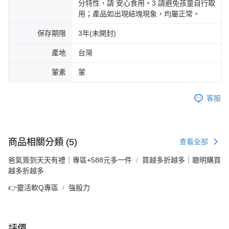
分特性，請 安心食用。3.請避免孩童自行取
用；產品如出現結塊現象，均屬正常。
保存期限
3年(未開封)
產地
台灣
葷素
葷
客服
商品相關分類 (5)
查看全部
爸氣簽到天天有禮｜專區+588元多一件
買越多折越多｜聰明購買
越多折越多
👉靈活軟Q專區
強股力
評價