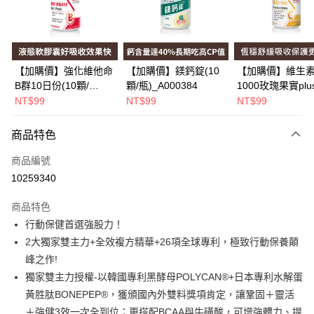
Apple Pay
街口支付
悠遊付
【加購價】強化維他命
【加購價】鎂鈣錠(10
【加購價】維生素
B群10日份(10顆/
顆/瓶)_A000384
1000玫瑰果實plu
Google Pay
瓶)_A000226
(10錠/瓶)*1瓶
NT$99
NT$99
NT$99
_A000425
全盈+PAY
商品特色
大哥付你分期
相關說明
商品編號
【大哥付你分期使用說明】
10259340
AFTEE先享後付
1.本服務由台灣大哥大提供，台灣大哥大用戶可立即使用無須另外申請。
2.付款方式選擇「大哥付你分期」，訂單成立後會自動跳轉到大哥付的交易
相關說明
商品特色
流程，驗證手機門號後，選擇欲分期的期數、繳款截止日，確認付款後即完
【關於「AFTEE先享後付」】
行動保健首選強股力！
成交易。
Hami Point
AFTEE先享後付是「在收到商品之後才付款」的支付方式。 讓您購物簡單
3.實際核准額度、可分期數及費用金額請依後續交易確認頁面所載為準。
2大獨家雙主力+全效複方精華+26項全球專利，極致行動保養顛
便利好安心！
相關說明
4.訂單成立30分鐘內，如未前往確認交易或遇審核未通過，訂單將自動取
１．簡單：不需註冊會員、不需綁卡、不需儲值。
峰之作!
「Hami Point」為中華電信所提供之點數服務，可於會員專區綁定中華電信
消。如遇「轉專審核」未通過狀況，表示未達大哥付你分期系統評分，恕無
２．便利：只要手機號碼，簡訊認證，即可結帳。
ATM付款
會員帳號後，即可在購物車使用 Hami Point 折抵消費金額 (1點等於1元)。
法說明評估內容。
獨家雙主力授權-以韓國專利黑酵母POLYCAN®+日本專利水解蛋
３．安心：先確認商品／服務後，再付款。
【繳款方式說明】
黃胜肽BONEPEP®，獲頒國內外雙料獎項肯定，讓鞏固＋靈活
1.分期款項不併入電信帳單，「大哥付你分期」於每月結算日後寄送繳費提
運送方式
【「AFTEE先享後付」結帳流程】
＋強健3效一次全到位；更搭配BCAA與牛磺酸，可增強體力、提
醒簡訊。