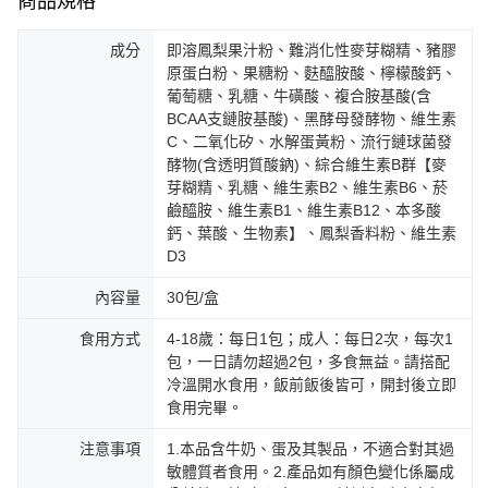
商品規格
成分
即溶鳳梨果汁粉、難消化性麥芽糊精、豬膠
原蛋白粉、果糖粉、麩醯胺酸、檸檬酸鈣、
葡萄糖、乳糖、牛磺酸、複合胺基酸(含
BCAA支鏈胺基酸)、黑酵母發酵物、維生素
C、二氧化矽、水解蛋黃粉、流行鏈球菌發
酵物(含透明質酸鈉)、綜合維生素B群【麥
芽糊精、乳糖、維生素B2、維生素B6、菸
鹼醯胺、維生素B1、維生素B12、本多酸
鈣、葉酸、生物素】、鳳梨香料粉、維生素
D3
內容量
30包/盒
食用方式
4-18歲：每日1包；成人：每日2次，每次1
包，一日請勿超過2包，多食無益。請搭配
冷溫開水食用，飯前飯後皆可，開封後立即
食用完畢。
注意事項
1.本品含牛奶、蛋及其製品，不適合對其過
敏體質者食用。2.產品如有顏色變化係屬成