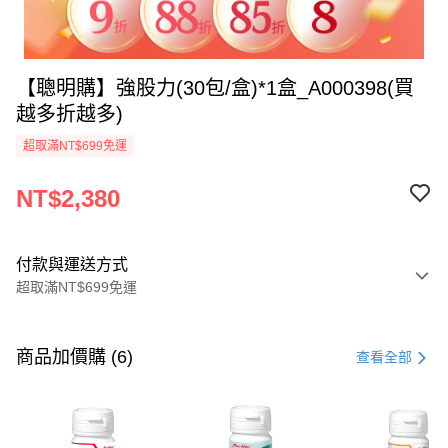
【聰明購】強股力(30包/盒)*1盒_A000398(買
越多折越多)
超取滿NT$699免運
NT$2,380
付款與運送方式
超取滿NT$699免運
付款方式
信用卡一次付款
商品加價購 (6)
查看全部
超商取貨付款
LINE Pay