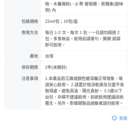
物、木薯澱粉)、β-聚 葡萄糖、蔗糖素(甜味
劑) 內
包裝規格
22ml/包；10包/盒
食用方法
每日 1-2 次，每次 1 包，一日請勿超過 2
包，多食無益。飲用前請搖勻，撕開 鋁袋
即可飲用。
產地
台灣
保存期限
2年(未開封)
注意事項
1.本產品若沉澱或顏色變深屬正常現象，敬
請安心飲用。 2.請置於陰涼乾燥及兒童不易
取得處，避免高溫、陽光直射。 3.2歲以下
幼兒、孕婦不建議飲用，如欲飲用建議諮詢
醫生。另外，對蜂類製品過敏者請勿飲用。
客服