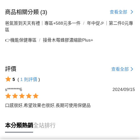
商品相關分類 (3)
查看全部
爸氣簽到天天有禮｜專區+588元多一件
年中促🎉｜第二件0元專
區
👉機能保健專區
接骨木莓蜂膠濃縮飲Plus+
評價
查看全部
5
(
1
則評價
)
s********6
2024/09/15
口感很好,希望效果也很好,長期可使用保健品
本分類熱銷
全站排行