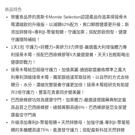
LINE Pay
商品特色
Apple Pay
榮獲食品界的奧斯卡Monde Selection認證產品你滋美得接骨木
莓濃縮飲的升級版，以減糖62%配方，爽口鮮醇健康更升級；新
街口支付
添加鋅酵母+專利β-聚葡萄糖，守護加乘；搭配即飲劑型，健康
悠遊付
守護隨時補給！
1天1包 守護力+好體力+美妍力3力齊發-嚴選義大利增強體力專
Google Pay
利接骨木莓，搭配巴西綠蜂膠等5大嚴選營養，天天1包輕鬆喝出
全盈+PAY
健康即戰力！
接骨木莓給您超級守護力，加值美麗-通過歐盟嚴格標準之義大
大哥付你分期
利專利頂級接骨木莓，獨家膜過濾萃取技術，以自然的方式去除
相關說明
糖分、水分，濃縮完整營養守護更加倍！接骨木莓經研究有助提
【大哥付你分期使用說明】
AFTEE先享後付
1.本服務由台灣大哥大提供，台灣大哥大用戶可立即使用無須另外申請。
升2倍守護力，豐富花青素同步變美麗！
2.付款方式選擇「大哥付你分期」，訂單成立後會自動跳轉到大哥付的交易
相關說明
巴西綠蜂膠功效為健康守門，加乘體力-嚴選達德國藥典制定最
流程，驗證手機門號後，選擇欲分期的期數、繳款截止日，確認付款後即完
【關於「AFTEE先享後付」】
成交易。
高品質之巴西綠蜂膠，總類黃酮高達6%，巴西蜂膠是您全家健
Hami Point
AFTEE先享後付是「在收到商品之後才付款」的支付方式。 讓您購物簡單
3.實際核准額度、可分期數及費用金額請依後續交易確認頁面所載為準。
康最佳守門員
便利好安心！
相關說明
4.訂單成立30分鐘內，如未前往確認交易或遇審核未通過，訂單將自動取
１．簡單：不需註冊會員、不需綁卡、不需儲值。
升級添加專利β-聚葡萄糖＋天然鋅酵母，加強守護-專利β-聚葡萄
「Hami Point」為中華電信所提供之點數服務，可於會員專區綁定中華電信
消。如遇「轉專審核」未通過狀況，表示未達大哥付你分期系統評分，恕無
２．便利：只要手機號碼，簡訊認證，即可結帳。
ATM付款
會員帳號後，即可在購物車使用 Hami Point 折抵消費金額 (1點等於1元)。
法說明評估內容。
糖的多醣體高達75%，能激發守護力；搭配最新科技天然鋅酵
３．安心：先確認商品／服務後，再付款。
【繳款方式說明】